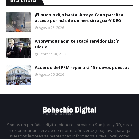
MAS LEIDAS
¡El pueblo dijo basta! Arroyo Cano paraliza
acceso por màs de un mes sin agua-VIDEO
Agosto 03, 2026
Anonymous admite atacó servidor Listín
Diario
Febrero 28, 2012
Acuerdo del PRM repartirá 15 nuevos puestos
Agosto 05, 2026
Somos un periódico digital, pioneros provincia San Juan y RD, cuyo
fin es brindar un servicio de información veraz y objetiva, para que
nuestros lectores se mantengan informados a nivel local, como