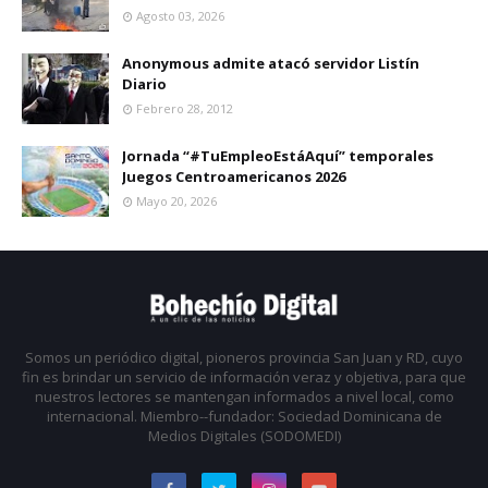
Agosto 03, 2026
Anonymous admite atacó servidor Listín
Diario
Febrero 28, 2012
Jornada “#TuEmpleoEstáAquí” temporales
Juegos Centroamericanos 2026
Mayo 20, 2026
Somos un periódico digital, pioneros provincia San Juan y RD, cuyo
fin es brindar un servicio de información veraz y objetiva, para que
nuestros lectores se mantengan informados a nivel local, como
internacional. Miembro--fundador: Sociedad Dominicana de
Medios Digitales (SODOMEDI)