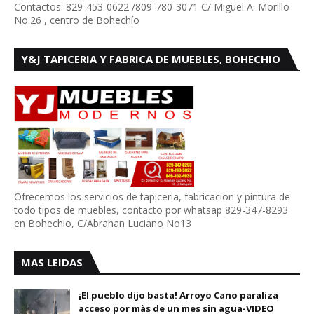
Contactos: 829-453-0622 /809-780-3071 C/ Miguel A. Morillo
No.26 , centro de Bohechío
Y&J TAPICERIA Y FABRICA DE MUEBLES, BOHECHIO
Ofrecemos los servicios de tapiceria, fabricacion y pintura de
todo tipos de muebles, contacto por whatsap 829-347-8293
en Bohechio, C/Abrahan Luciano No13
MAS LEIDAS
¡El pueblo dijo basta! Arroyo Cano paraliza
acceso por màs de un mes sin agua-VIDEO