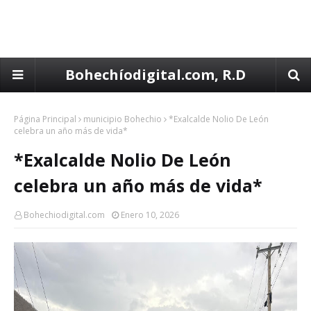
Bohechíodigital.com, R.D
Página Principal
municipio Bohechio
*Exalcalde Nolio De León
celebra un año más de vida*
*Exalcalde Nolio De León
celebra un año más de vida*
Bohechiodigital.com
Enero 10, 2026