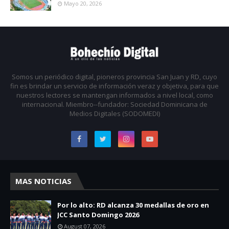
Mayo 20, 2026
Somos un periódico digital, pioneros provincia San Juan y RD, cuyo
fin es brindar un servicio de información veraz y objetiva, para que
nuestros lectores se mantengan informados a nivel local, como
internacional. Miembro--fundador: Sociedad Dominicana de
Medios Digitales (SODOMEDI)
MAS NOTICIAS
Por lo alto: RD alcanza 30 medallas de oro en
JCC Santo Domingo 2026
August 07, 2026