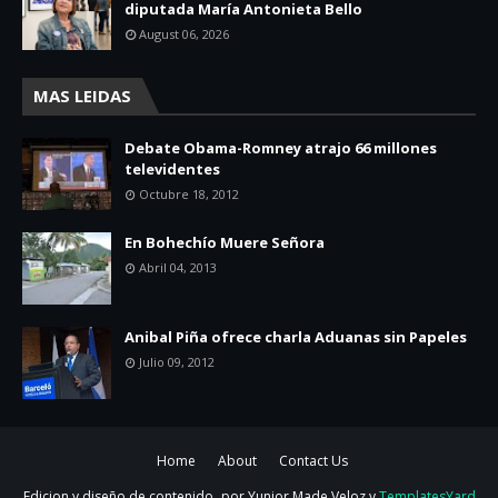
diputada María Antonieta Bello
August 06, 2026
MAS LEIDAS
Debate Obama-Romney atrajo 66 millones
televidentes
Octubre 18, 2012
En Bohechío Muere Señora
Abril 04, 2013
Anibal Piña ofrece charla Aduanas sin Papeles
Julio 09, 2012
Home
About
Contact Us
Edicion y diseño de contenido
por Yunior Made Veloz y
TemplatesYard