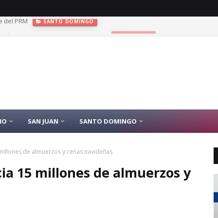
las de oro en JCC Santo Domingo 2026
DEPORTES
IO
SAN JUAN
SANTO DOMINGO
millones de almuerzos y cenas navideñas
ia 15 millones de almuerzos y