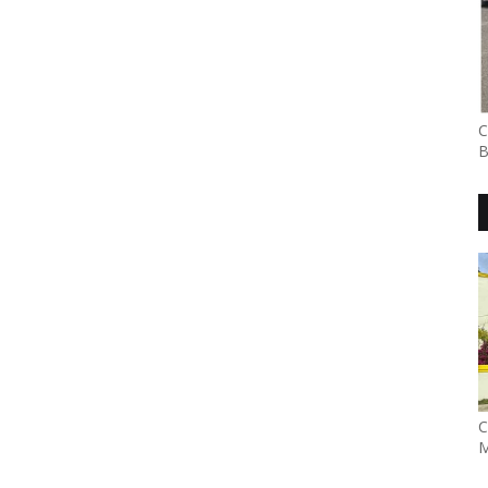
C
B
C
M