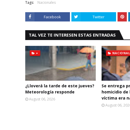
Tags:
Nacionales
Facebook
Twitter
TAL VEZ TE INTERESEN ESTAS ENTRADAS
+
NACIONAL
¿Lloverá la tarde de este jueves?
Se entrega p
Meteorología responde
homicidio de 
víctima era n
August 06, 2026
August 06, 202