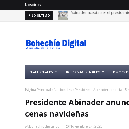
Nosotros
Por lo alto: RD alcanza 30 medal
LO ULTIMO
NACIONALES
INTERNACIONALES
BOHECH
Página Principal
Nacionales
Presidente Abinader anuncia 15 
Presidente Abinader anunc
cenas navideñas
Bohechiodigital.com
Noviembre 24, 2025