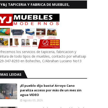
Y&J TAPICERIA Y FABRICA DE MUEBLES,
BOHECHIO
frecemos los servicios de tapiceria, fabricacion y
intura de todo tipos de muebles, contacto por whatsap
29-347-8293 en Bohechio, C/Abrahan Luciano No13
MAS LEIDAS
¡El pueblo dijo basta! Arroyo Cano
paraliza acceso por màs de un mes sin
agua-VIDEO
Agosto 03, 2026