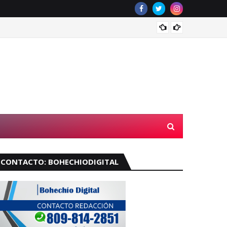
Velará
CONTACTO: BOHECHIODIGITAL