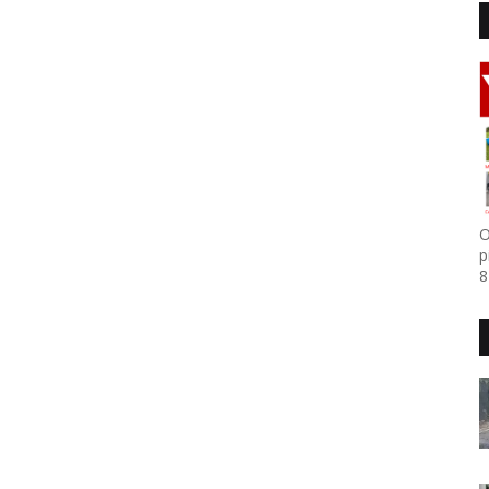
O
p
8