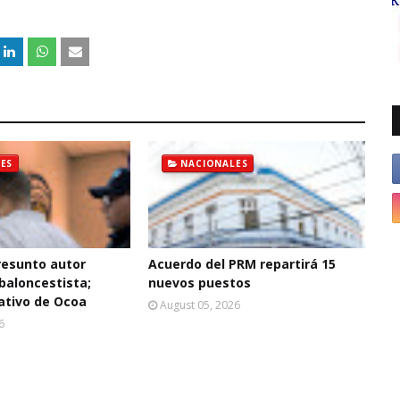
ES
NACIONALES
resunto autor
Acuerdo del PRM repartirá 15
baloncestista;
nuevos puestos
ativo de Ocoa
August 05, 2026
6