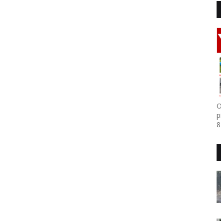
O
p
8