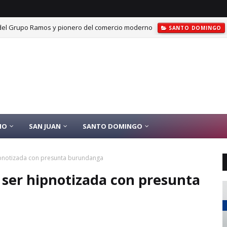
el Grupo Ramos y pionero del comercio moderno
SANTO DOMINGO
dio de baloncestista; víctima era nativo de Ocoa
NACIONALES
IO
SAN JUAN
SANTO DOMINGO
hipnotizada con presunta burundanga
 ser hipnotizada con presunta