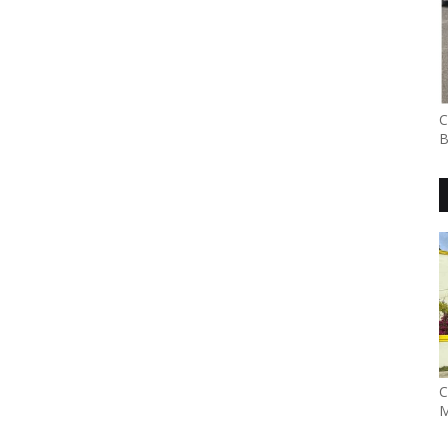
C
B
C
M