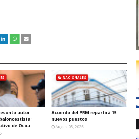
ES
NACIONALES
resunto autor
Acuerdo del PRM repartirá 15
baloncestista;
nuevos puestos
ativo de Ocoa
August 05, 2026
6