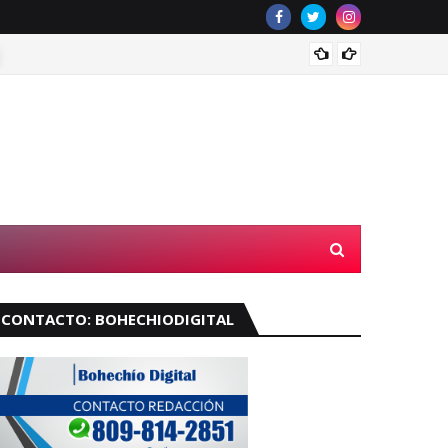
Abinade
CONTACTO: BOHECHIODIGITAL