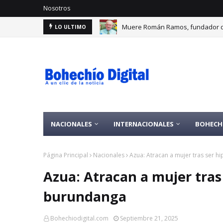
Nosotros
Muere Román Ramos, fundador d
LO ULTIMO
Se entrega presunto autor homici
NACIONALES
INTERNACIONALES
BOHECH
Página Principal
Nacionales
Azua: Atracan a mujer tras ser 
Azua: Atracan a mujer tras
burundanga
Bohechiodigital.com
Septiembre 21, 2025