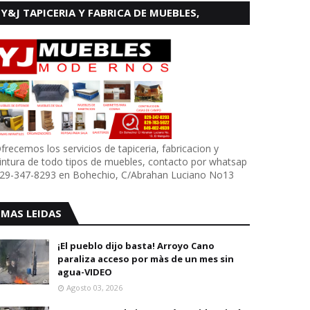
Y&J TAPICERIA Y FABRICA DE MUEBLES,
BOHECHIO
frecemos los servicios de tapiceria, fabricacion y
intura de todo tipos de muebles, contacto por whatsap
29-347-8293 en Bohechio, C/Abrahan Luciano No13
MAS LEIDAS
¡El pueblo dijo basta! Arroyo Cano
paraliza acceso por màs de un mes sin
agua-VIDEO
Agosto 03, 2026