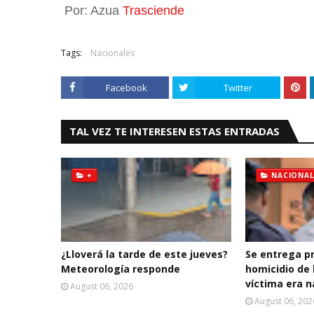
Por: Azua
Trasciende
Tags:
Nacionales
Facebook
Twitter
TAL VEZ TE INTERESEN ESTAS ENTRADAS
+
NACIONAL
¿Lloverá la tarde de este jueves?
Se entrega p
Meteorología responde
homicidio de 
víctima era n
August 06, 2026
August 06, 202