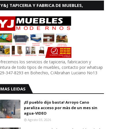
Y&J TAPICERIA Y FABRICA DE MUEBLES,
BOHECHIO
frecemos los servicios de tapiceria, fabricacion y
intura de todo tipos de muebles, contacto por whatsap
29-347-8293 en Bohechio, C/Abrahan Luciano No13
MAS LEIDAS
¡El pueblo dijo basta! Arroyo Cano
paraliza acceso por màs de un mes sin
agua-VIDEO
Agosto 03, 2026