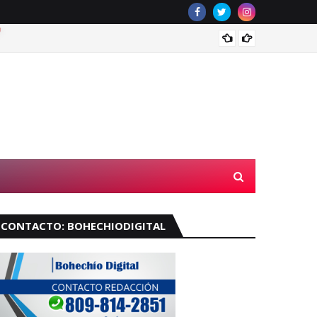
Muere 
CONTACTO: BOHECHIODIGITAL