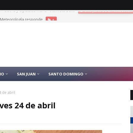
? Meteorología responde
+
IO
SAN JUAN
SANTO DOMINGO
 de abril
es 24 de abril