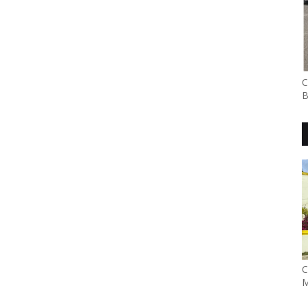
C
B
C
M