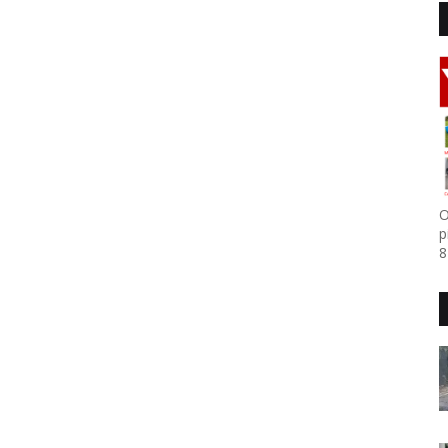
O
p
8