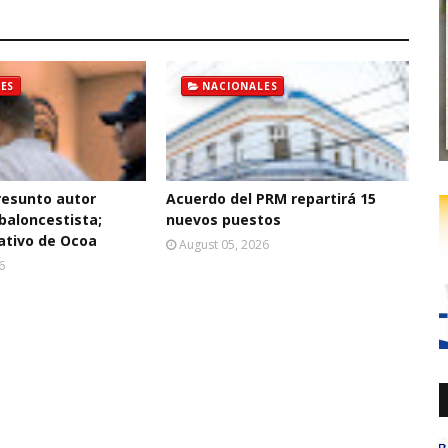
ES
NACIONALES
resunto autor
Acuerdo del PRM repartirá 15
baloncestista;
nuevos puestos
ativo de Ocoa
August 05, 2026
6