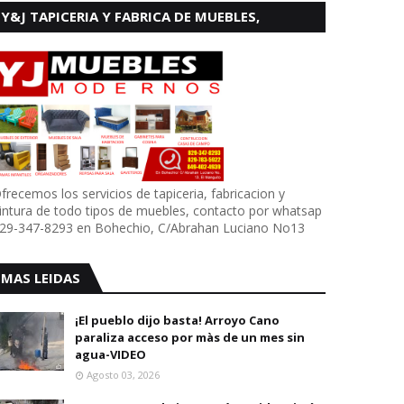
Y&J TAPICERIA Y FABRICA DE MUEBLES,
BOHECHIO
frecemos los servicios de tapiceria, fabricacion y
intura de todo tipos de muebles, contacto por whatsap
29-347-8293 en Bohechio, C/Abrahan Luciano No13
MAS LEIDAS
¡El pueblo dijo basta! Arroyo Cano
paraliza acceso por màs de un mes sin
agua-VIDEO
Agosto 03, 2026