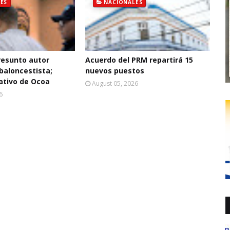
ES
NACIONALES
resunto autor
Acuerdo del PRM repartirá 15
baloncestista;
nuevos puestos
ativo de Ocoa
August 05, 2026
6