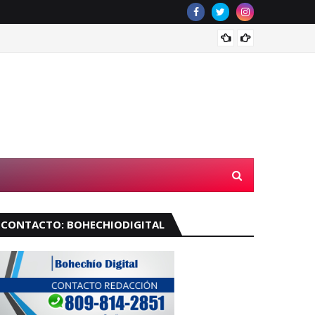
Velará
CONTACTO: BOHECHIODIGITAL