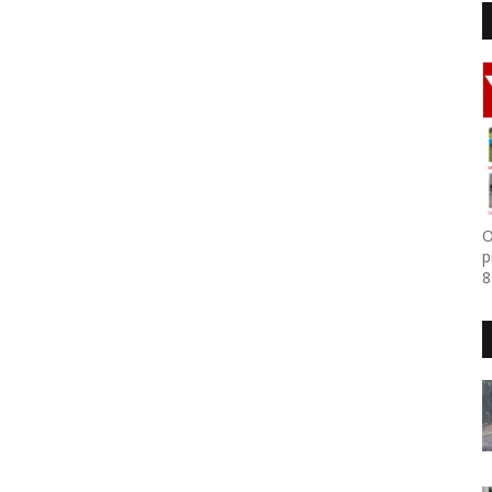
O
p
8