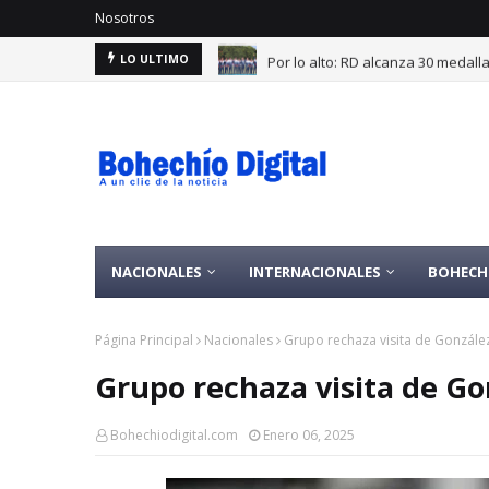
Nosotros
Por lo alto: RD alcanza 30 medal
LO ULTIMO
NACIONALES
INTERNACIONALES
BOHECH
Página Principal
Nacionales
Grupo rechaza visita de González
Grupo rechaza visita de Go
Bohechiodigital.com
Enero 06, 2025