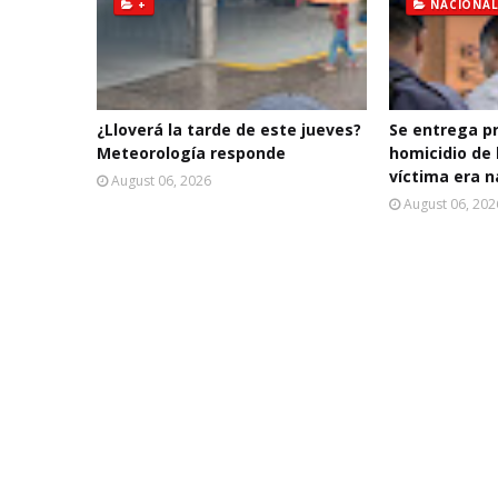
+
NACIONAL
¿Lloverá la tarde de este jueves?
Se entrega p
Meteorología responde
homicidio de 
víctima era n
August 06, 2026
August 06, 202