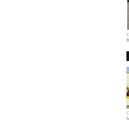
C
B
C
M