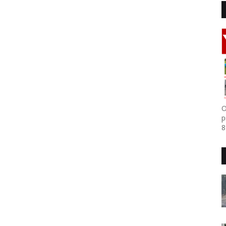
O
p
8