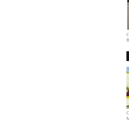
C
B
C
M