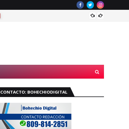
¿Llove
CONTACTO: BOHECHIODIGITAL