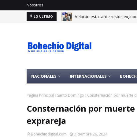
Nosotros
Velarán esta tarde restos exgobe
LO ULTIMO
NACIONALES
INTERNACIONALES
BOHECH
Página Principal
Santo Domingo
Consternación por muerte d
Consternación por muerte
exprareja
Bohechiodigital.com
Diciembre 26, 2024