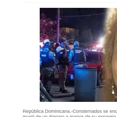
Repùblica Dominicana.-Consternados se enc
murió de un diaparo a manos de su expareja 