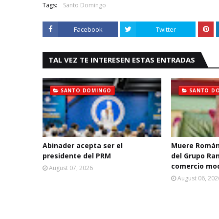
Tags:
Santo Domingo
Facebook
Twitter
TAL VEZ TE INTERESEN ESTAS ENTRADAS
SANTO DOMINGO
SANTO D
Abinader acepta ser el
Muere Román
presidente del PRM
del Grupo Ra
comercio mo
August 07, 2026
August 06, 202