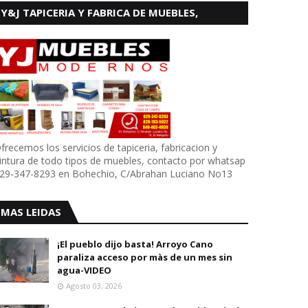
Y&J TAPICERIA Y FABRICA DE MUEBLES,
BOHECHIO
frecemos los servicios de tapiceria, fabricacion y
intura de todo tipos de muebles, contacto por whatsap
29-347-8293 en Bohechio, C/Abrahan Luciano No13
MAS LEIDAS
¡El pueblo dijo basta! Arroyo Cano
paraliza acceso por màs de un mes sin
agua-VIDEO
Agosto 03, 2026