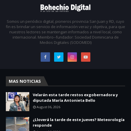
Somos un periódico digital, pioneros provincia San Juan y RD, cuyo
fin es brindar un servicio de información veraz y objetiva, para que
nuestros lectores se mantengan informados a nivel local, como
internacional. Miembro--fundador: Sociedad Dominicana de
Medios Digitales (SODOMEDI)
MAS NOTICIAS
Velarán esta tarde restos exgobernadora y
diputada María Antonieta Bello
August 06, 2026
¿Lloverá la tarde de este jueves? Meteorología
responde