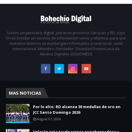
Somos un periódico digital, pioneros provincia San Juan y RD, cuyo
fin es brindar un servicio de información veraz y objetiva, para que
nuestros lectores se mantengan informados a nivel local, como
internacional. Miembro--fundador: Sociedad Dominicana de
Medios Digitales (SODOMEDI)
MAS NOTICIAS
Por lo alto: RD alcanza 30 medallas de oro en
JCC Santo Domingo 2026
August 07, 2026
Velarán esta tarde restos exgobernadora y