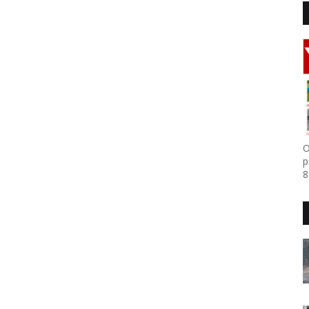
O
p
8