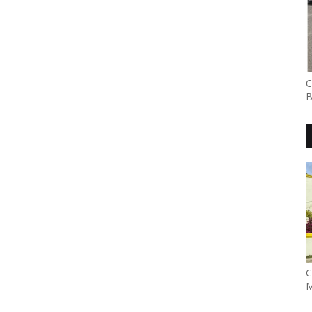
C
B
C
M