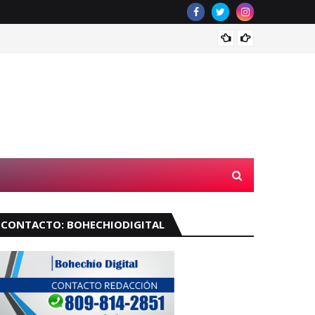
Muere 
CONTACTO: BOHECHIODIGITAL