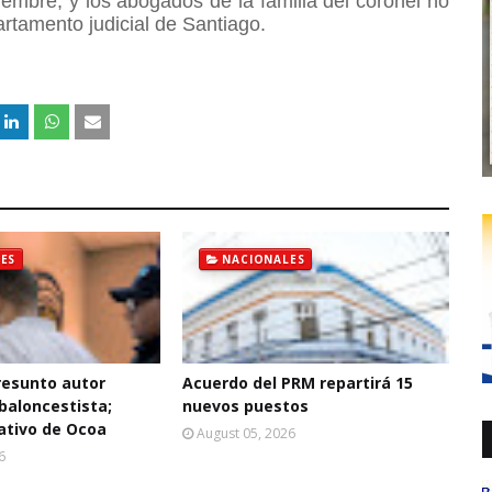
embre, y los abogados de la familia del coronel no
rtamento judicial de Santiago.
ES
NACIONALES
resunto autor
Acuerdo del PRM repartirá 15
baloncestista;
nuevos puestos
ativo de Ocoa
August 05, 2026
6