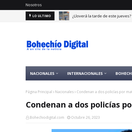
Nosotros
¿Lloverá la tarde de este jueves
LO ULTIMO
NACIONALES
INTERNACIONALES
BOHECH
Página Principal
Nacionales
Condenan a dos policías por mat
Condenan a dos policías p
Bohechiodigital.com
Octubre 26, 2023