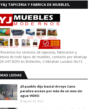
Y&J TAPICERIA Y FABRICA DE MUEBLES,
BOHECHIO
frecemos los servicios de tapiceria, fabricacion y
intura de todo tipos de muebles, contacto por whatsap
29-347-8293 en Bohechio, C/Abrahan Luciano No13
MAS LEIDAS
¡El pueblo dijo basta! Arroyo Cano
paraliza acceso por màs de un mes sin
agua-VIDEO
Agosto 03, 2026