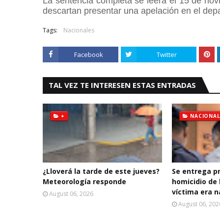
La sentencia completa se leerá el 15 de novi
descartan presentar una apelación en el depa
Tags:
Nacionales
Facebook
Twitter
TAL VEZ TE INTERESEN ESTAS ENTRADAS
+
NACIONAL
¿Lloverá la tarde de este jueves?
Se entrega p
Meteorología responde
homicidio de 
víctima era n
August 06, 2026
August 06, 202