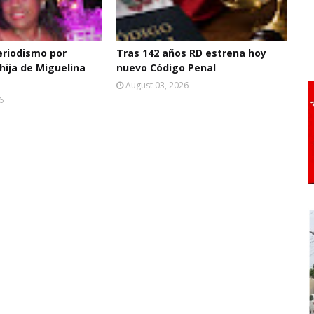
eriodismo por
Tras 142 años RD estrena hoy
hija de Miguelina
nuevo Código Penal
August 03, 2026
6