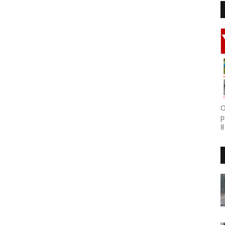
O
p
8