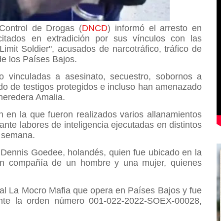
Control de Drogas (
DNCD
) informó el arresto en
licitados en extradición por sus vínculos con las
imit Soldier", acusados de narcotráfico, tráfico de
 de los Países Bajos.
o vinculadas a asesinato, secuestro, sobornos a
ado de testigos protegidos e incluso han amenazado
a heredera Amalia.
 en la que fueron realizados varios allanamientos
te labores de inteligencia ejecutadas en distintos
de semana.
e Dennis Goedee, holandés, quien fue ubicado en la
en compañía de un hombre y una mujer, quienes
al La Mocro Mafia que opera en Países Bajos y fue
iante la orden número 001-022-2022-SOEX-00028,