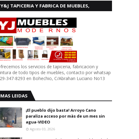
Y&J TAPICERIA Y FABRICA DE MUEBLES,
BOHECHIO
frecemos los servicios de tapiceria, fabricacion y
intura de todo tipos de muebles, contacto por whatsap
29-347-8293 en Bohechio, C/Abrahan Luciano No13
MAS LEIDAS
¡El pueblo dijo basta! Arroyo Cano
paraliza acceso por màs de un mes sin
agua-VIDEO
Agosto 03, 2026