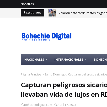
Nosotros
Velarán esta tarde restos exgobe
LO ULTIMO
NACIONALES
INTERNACIONALES
BOHECH
Página Principal
Santo Domingo
Capturan peligrosos sicarios
Capturan peligrosos sicari
llevaban vida de lujos en R
Bohechiodigital.com
Abril 17, 2023