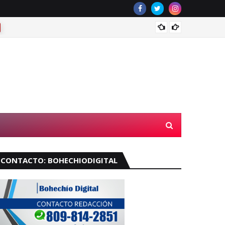
¿Llove
CONTACTO: BOHECHIODIGITAL