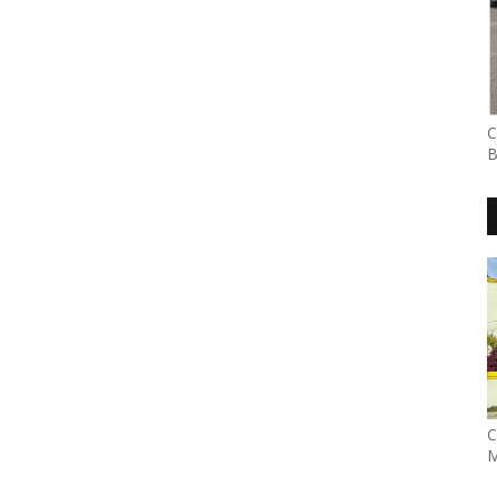
C
B
C
M