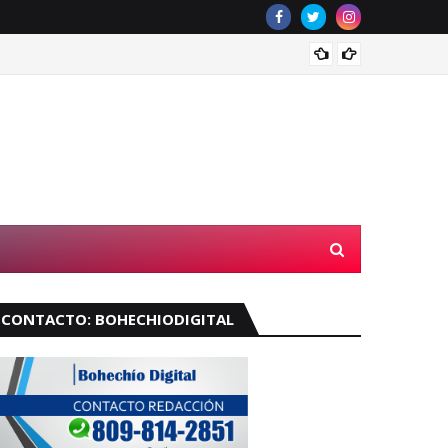
Velará
CONTACTO: BOHECHIODIGITAL