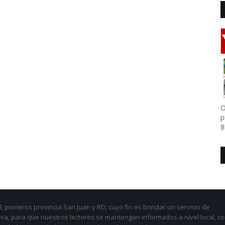
O
p
8
, pioneros provincia San Juan y RD, cuyo fin es brindar un servicio de
iva, para que nuestros lectores se mantengan informados a nivel local, c