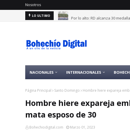
Nosotros
Por lo alto: RD alcanza 30 medal
LO ULTIMO
NACIONALES
INTERNACIONALES
BOHECH
Página Principal
Santo Domingo
Hombre hiere expareja emb
Hombre hiere expareja em
mata esposo de 30
Bohechiodigital.com
Marzo 01, 2023