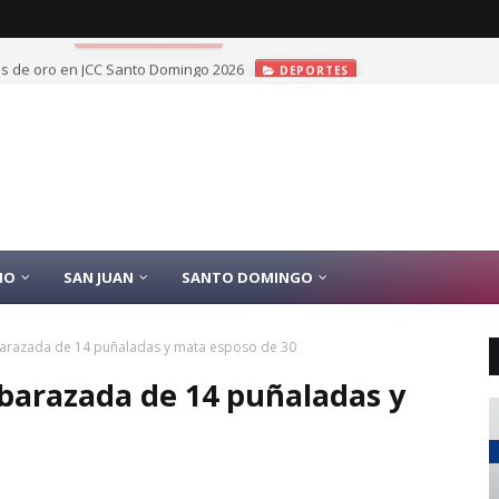
las de oro en JCC Santo Domingo 2026
DEPORTES
IO
SAN JUAN
SANTO DOMINGO
arazada de 14 puñaladas y mata esposo de 30
barazada de 14 puñaladas y