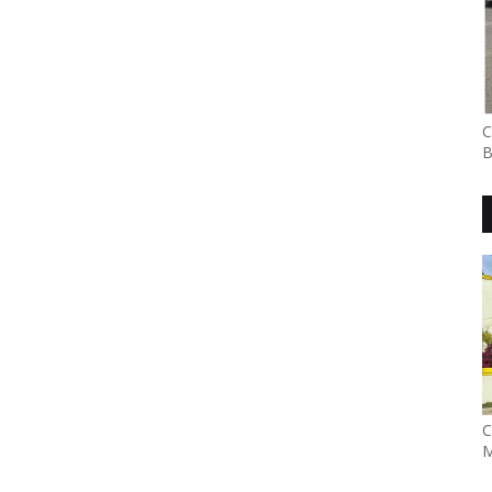
C
B
C
M