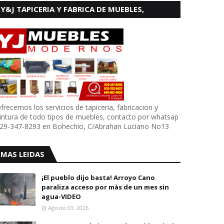
Y&J TAPICERIA Y FABRICA DE MUEBLES,
BOHECHIO
frecemos los servicios de tapiceria, fabricacion y
intura de todo tipos de muebles, contacto por whatsap
29-347-8293 en Bohechio, C/Abrahan Luciano No13
MAS LEIDAS
¡El pueblo dijo basta! Arroyo Cano
paraliza acceso por màs de un mes sin
agua-VIDEO
Agosto 03, 2026