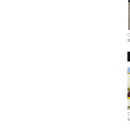
C
B
C
M