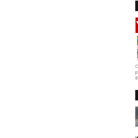
O
p
8