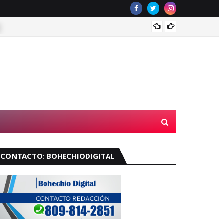
¿Llove
CONTACTO: BOHECHIODIGITAL