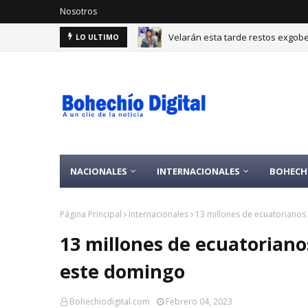
Nosotros
Velarán esta tarde restos exgobe
LO ULTIMO
NACIONALES
INTERNACIONALES
BOHECH
Página Principal
Internacionales
13 millones de ecuatorianos
13 millones de ecuatorianos
este domingo
Bohechiodigital.com
Febrero 04, 2023