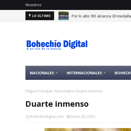
Nosotros
Por lo alto: RD alcanza 30 medal
LO ULTIMO
NACIONALES
INTERNACIONALES
BOHECH
Página Principal
Nacionales
Duarte inmenso
Duarte inmenso
Bohechiodigital.com
Enero 26, 2023