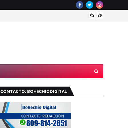
Velará
CONTACTO: BOHECHIODIGITAL