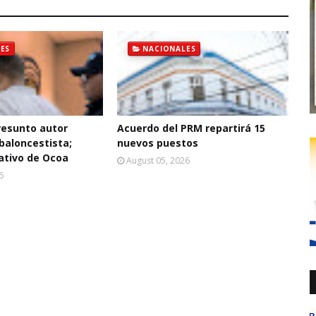
ES
NACIONALES
resunto autor
Acuerdo del PRM repartirá 15
baloncestista;
nuevos puestos
ativo de Ocoa
August 05, 2026
6