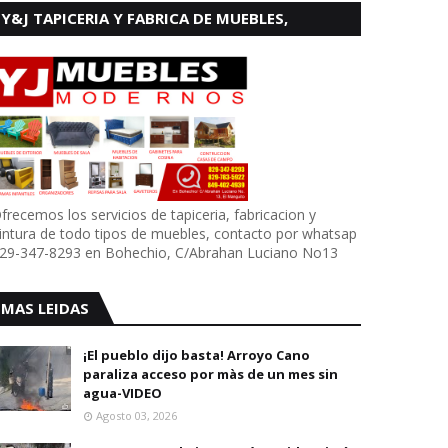
Y&J TAPICERIA Y FABRICA DE MUEBLES,
BOHECHIO
frecemos los servicios de tapiceria, fabricacion y
intura de todo tipos de muebles, contacto por whatsap
29-347-8293 en Bohechio, C/Abrahan Luciano No13
MAS LEIDAS
¡El pueblo dijo basta! Arroyo Cano
paraliza acceso por màs de un mes sin
agua-VIDEO
Agosto 03, 2026