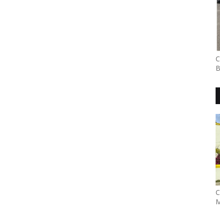
C
B
C
M