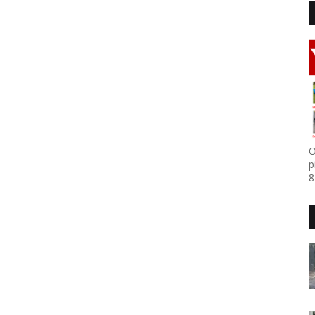
O
p
8