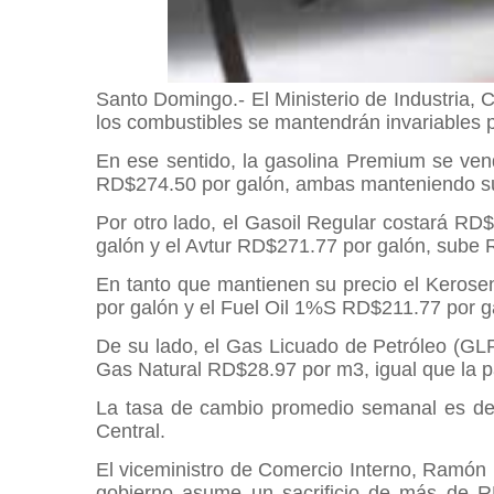
Santo Domingo.- El Ministerio de Industria,
los combustibles se mantendrán invariables 
En ese sentido, la gasolina Premium se ven
RD$274.50 por galón, ambas manteniendo s
Por otro lado, el Gasoil Regular costará RD
galón y el Avtur RD$271.77 por galón, sube
En tanto que mantienen su precio el Kerose
por galón y el Fuel Oil 1%S RD$211.77 por 
De su lado, el Gas Licuado de Petróleo (GL
Gas Natural RD$28.97 por m3, igual que la
La tasa de cambio promedio semanal es de 
Central.
El viceministro de Comercio Interno, Ramón
gobierno asume un sacrificio de más de RD