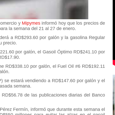
 Comercio y
Mipymes
informó hoy que los precios de
para la semana del 21 al 27 de enero.
derá a RD$293.60 por galón y la gasolina Regular
u precio.
$221.60 por galón, el Gasoil Óptimo RD$241.10 por
 RD$17.90.
ne RD$338.10 por galón, el Fuel Oil #6 RD$192.11
galón.
P) se estará vendiendo a RD$147.60 por galón y el
 pasada semana.
RD$56.78 de las publicaciones diarias del Banco
 Pérez Fermín, informó que durante esta semana el
$550 millones para evitar las alzas en el gasoil