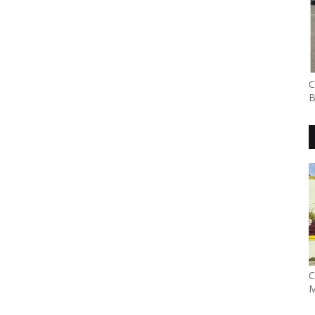
C
B
C
M