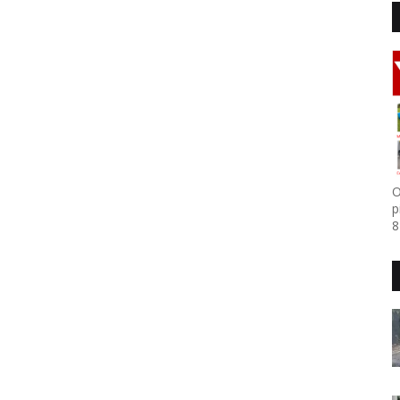
O
p
8