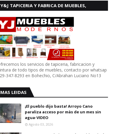
Y&J TAPICERIA Y FABRICA DE MUEBLES,
BOHECHIO
frecemos los servicios de tapiceria, fabricacion y
intura de todo tipos de muebles, contacto por whatsap
29-347-8293 en Bohechio, C/Abrahan Luciano No13
MAS LEIDAS
¡El pueblo dijo basta! Arroyo Cano
paraliza acceso por màs de un mes sin
agua-VIDEO
Agosto 03, 2026