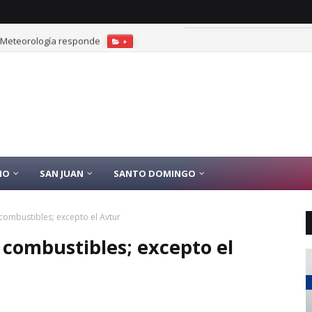
? Meteorología responde
+
IO
SAN JUAN
SANTO DOMINGO
combustibles; excepto el Avtur
s combustibles; excepto el