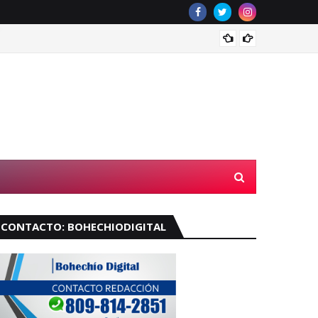
Muere 
CONTACTO: BOHECHIODIGITAL