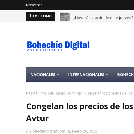
Nosotros
¿Lloverá la tarde de este jueves
LO ULTIMO
NACIONALES
INTERNACIONALES
BOHECH
Página Principal
Santo Domingo
Congelan los precios de los 
Congelan los precios de lo
Avtur
Bohechiodigital.com
Enero 20, 2023