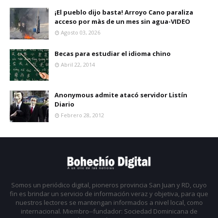
¡El pueblo dijo basta! Arroyo Cano paraliza
acceso por màs de un mes sin agua-VIDEO
Agosto 03, 2026
Becas para estudiar el idioma chino
Abril 22, 2014
Anonymous admite atacó servidor Listín
Diario
Febrero 28, 2012
Somos un periódico digital, pioneros provincia San Juan y RD, cuyo
fin es brindar un servicio de información veraz y objetiva, para que
nuestros lectores se mantengan informados a nivel local, como
internacional. Miembro--fundador: Sociedad Dominicana de