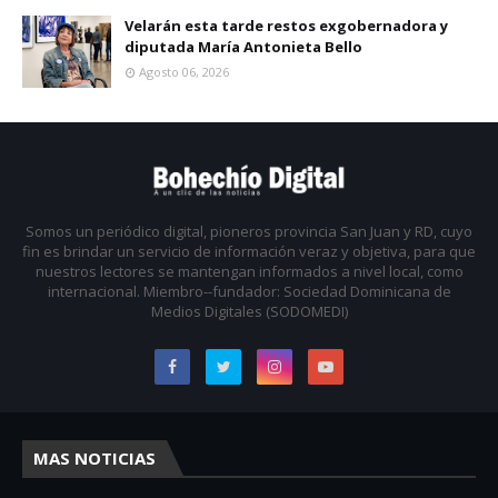
Velarán esta tarde restos exgobernadora y
diputada María Antonieta Bello
Agosto 06, 2026
Somos un periódico digital, pioneros provincia San Juan y RD, cuyo
fin es brindar un servicio de información veraz y objetiva, para que
nuestros lectores se mantengan informados a nivel local, como
internacional. Miembro--fundador: Sociedad Dominicana de
Medios Digitales (SODOMEDI)
MAS NOTICIAS