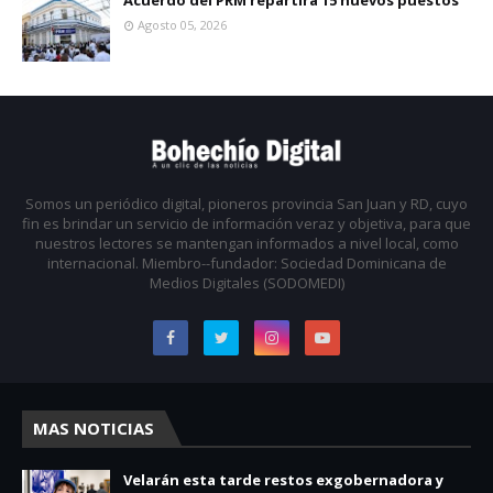
Acuerdo del PRM repartirá 15 nuevos puestos
Agosto 05, 2026
Somos un periódico digital, pioneros provincia San Juan y RD, cuyo
fin es brindar un servicio de información veraz y objetiva, para que
nuestros lectores se mantengan informados a nivel local, como
internacional. Miembro--fundador: Sociedad Dominicana de
Medios Digitales (SODOMEDI)
MAS NOTICIAS
Velarán esta tarde restos exgobernadora y