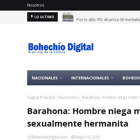
Nosotros
Por lo alto: RD alcanza 30 medal
LO ULTIMO
NACIONALES
INTERNACIONALES
BOHECH
Página Principal
Nacionales
Barahona: Hombre niega mató me
Barahona: Hombre niega ma
sexualmente hermanita
Bohechiodigital.com
Mayo 16, 2021