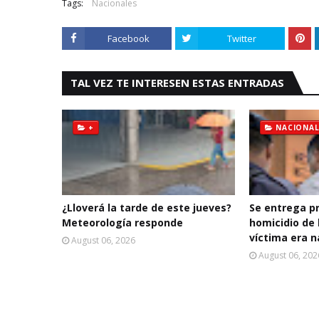
Tags:
Nacionales
Facebook
Twitter
TAL VEZ TE INTERESEN ESTAS ENTRADAS
+
NACIONAL
¿Lloverá la tarde de este jueves?
Se entrega p
Meteorología responde
homicidio de 
víctima era n
August 06, 2026
August 06, 202