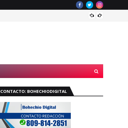
Velará
CONTACTO: BOHECHIODIGITAL