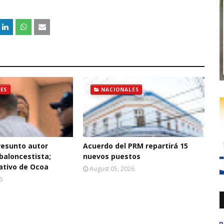
ES
NACIONALES
resunto autor
Acuerdo del PRM repartirá 15
baloncestista;
nuevos puestos
ativo de Ocoa
August 05, 2026
6