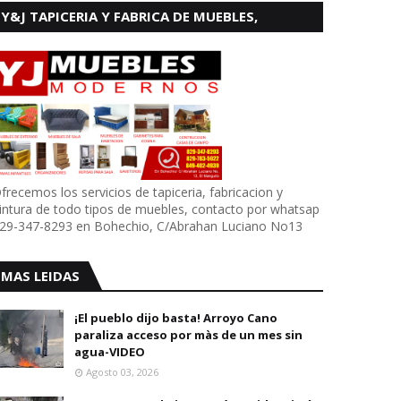
Y&J TAPICERIA Y FABRICA DE MUEBLES,
BOHECHIO
frecemos los servicios de tapiceria, fabricacion y
intura de todo tipos de muebles, contacto por whatsap
29-347-8293 en Bohechio, C/Abrahan Luciano No13
MAS LEIDAS
¡El pueblo dijo basta! Arroyo Cano
paraliza acceso por màs de un mes sin
agua-VIDEO
Agosto 03, 2026