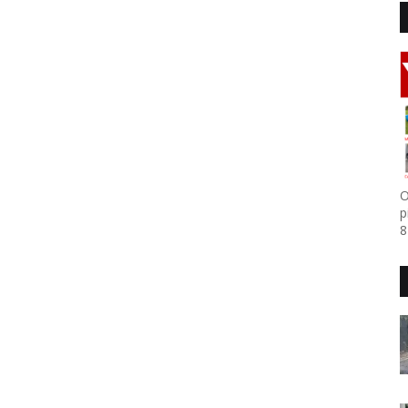
O
p
8