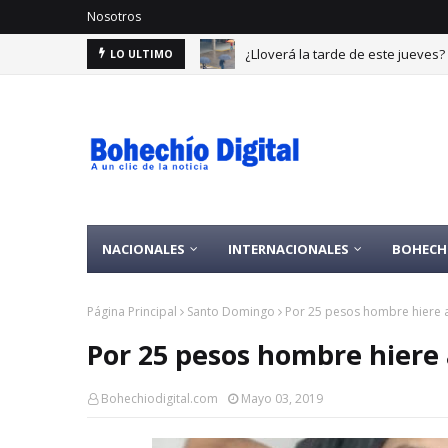
Nosotros
¿Lloverá la tarde de este jueves
Muere Román Ramos, fundador d
LO ULTIMO
NACIONALES
INTERNACIONALES
BOHECH
Página Principal
Santo Domingo
Por 25 pesos hombre hiere a
Por 25 pesos hombre hiere 
Bohechiodigital.com
Mayo 03, 2019