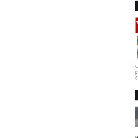
O
p
8