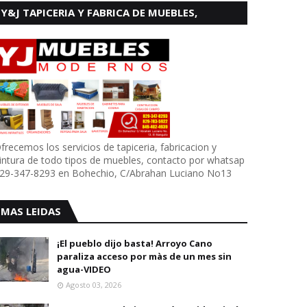
Y&J TAPICERIA Y FABRICA DE MUEBLES,
BOHECHIO
frecemos los servicios de tapiceria, fabricacion y
intura de todo tipos de muebles, contacto por whatsap
29-347-8293 en Bohechio, C/Abrahan Luciano No13
MAS LEIDAS
¡El pueblo dijo basta! Arroyo Cano
paraliza acceso por màs de un mes sin
agua-VIDEO
Agosto 03, 2026