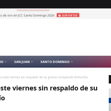
las de oro en JCC Santo Domingo 2026
DEPORTES
IO
SAN JUAN
SANTO DOMINGO
os este viernes sin respaldo de su gremio incluyendo Bohechío
ste viernes sin respaldo de su
ío