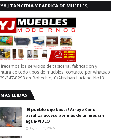
Y&J TAPICERIA Y FABRICA DE MUEBLES,
BOHECHIO
frecemos los servicios de tapiceria, fabricacion y
intura de todo tipos de muebles, contacto por whatsap
29-347-8293 en Bohechio, C/Abrahan Luciano No13
MAS LEIDAS
¡El pueblo dijo basta! Arroyo Cano
paraliza acceso por màs de un mes sin
agua-VIDEO
Agosto 03, 2026