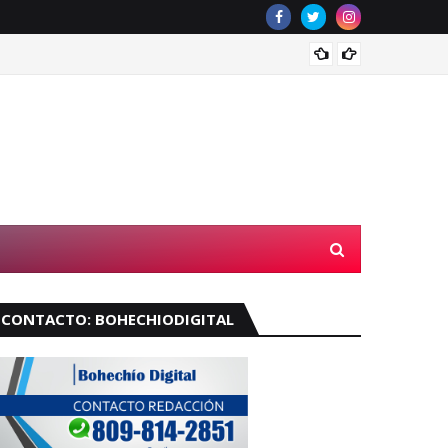
Velará
CONTACTO: BOHECHIODIGITAL