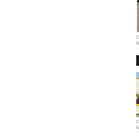
C
B
C
M