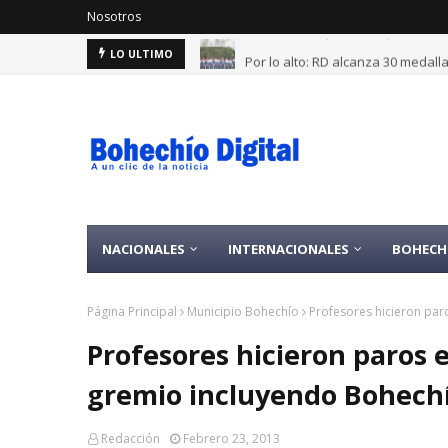
Nosotros
Por lo alto: RD alcanza 30 medal
LO ULTIMO
NACIONALES
INTERNACIONALES
BOHECH
Página Principal
Municipio Bohechío
Profesores hicieron par
Profesores hicieron paros e
gremio incluyendo Bohech
Redacción
Febrero 23, 2013