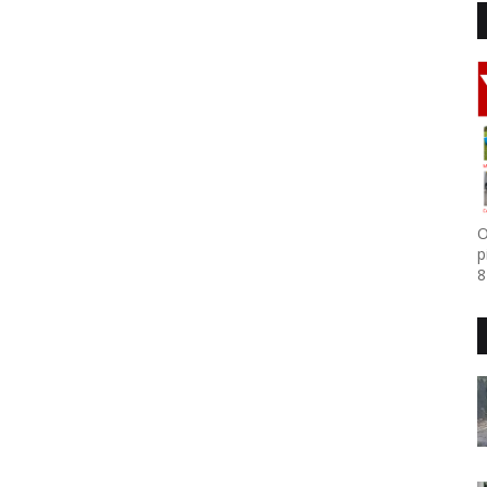
O
p
8