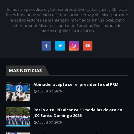
Somos un periódico digital, pioneros provincia San Juan y RD, cuyo
fin es brindar un servicio de información veraz y objetiva, para que
nuestros lectores se mantengan informados a nivel local, como
internacional. Miembro--fundador: Sociedad Dominicana de
Medios Digitales (SODOMEDI)
MAS NOTICIAS
Abinader acepta ser el presidente del PRM
August 07, 2026
Por lo alto: RD alcanza 30 medallas de oro en
JCC Santo Domingo 2026
August 07, 2026