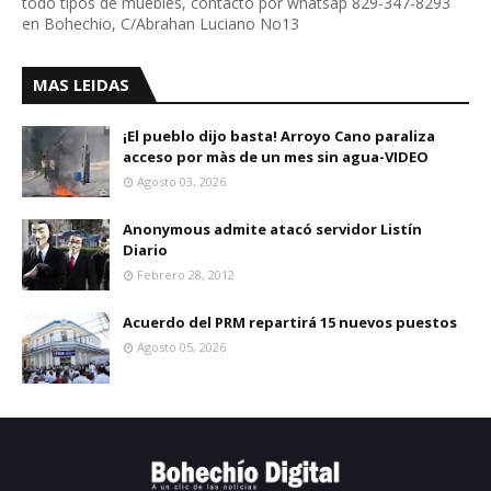
todo tipos de muebles, contacto por whatsap 829-347-8293
en Bohechio, C/Abrahan Luciano No13
MAS LEIDAS
¡El pueblo dijo basta! Arroyo Cano paraliza
acceso por màs de un mes sin agua-VIDEO
Agosto 03, 2026
Anonymous admite atacó servidor Listín
Diario
Febrero 28, 2012
Acuerdo del PRM repartirá 15 nuevos puestos
Agosto 05, 2026