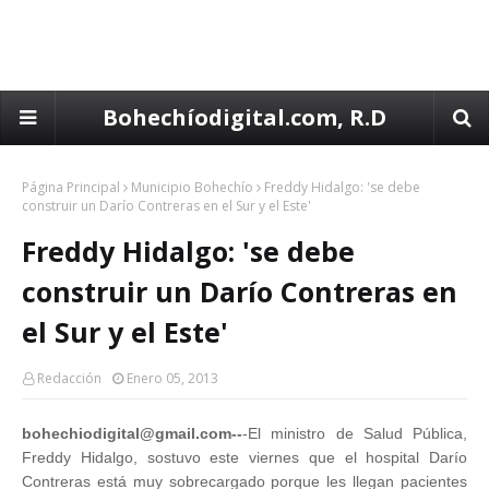
Bohechíodigital.com, R.D
Página Principal
Municipio Bohechío
Freddy Hidalgo: 'se debe
construir un Darío Contreras en el Sur y el Este'
Freddy Hidalgo: 'se debe
construir un Darío Contreras en
el Sur y el Este'
Redacción
Enero 05, 2013
bohechiodigital@gmail.com--
-El ministro de Salud Pública,
Freddy Hidalgo, sostuvo este viernes que el hospital Darío
Contreras está muy sobrecargado porque les llegan pacientes