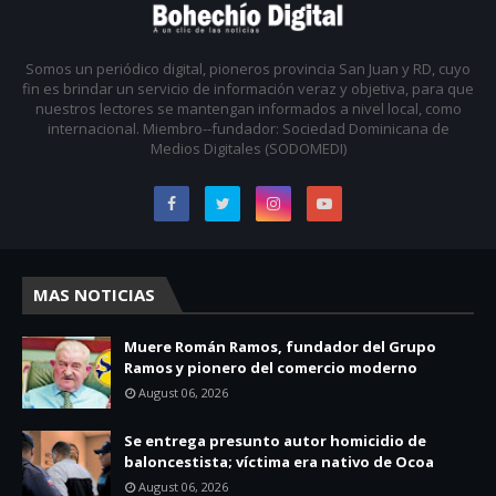
Somos un periódico digital, pioneros provincia San Juan y RD, cuyo
fin es brindar un servicio de información veraz y objetiva, para que
nuestros lectores se mantengan informados a nivel local, como
internacional. Miembro--fundador: Sociedad Dominicana de
Medios Digitales (SODOMEDI)
MAS NOTICIAS
Muere Román Ramos, fundador del Grupo
Ramos y pionero del comercio moderno
August 06, 2026
Se entrega presunto autor homicidio de
baloncestista; víctima era nativo de Ocoa
August 06, 2026