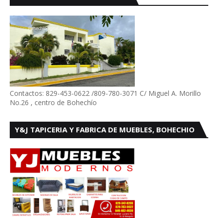
Contactos: 829-453-0622 /809-780-3071 C/ Miguel A. Morillo
No.26 , centro de Bohechío
Y&J TAPICERIA Y FABRICA DE MUEBLES, BOHECHIO