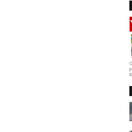
O
p
8