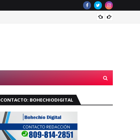
Velará
CONTACTO: BOHECHIODIGITAL