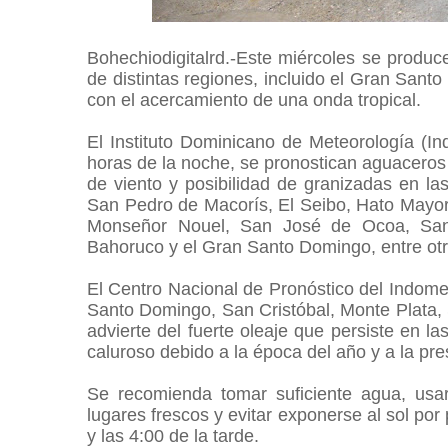
Bohechiodigitalrd.-Este miércoles se produc
de distintas regiones, incluido el Gran Sant
con el acercamiento de una onda tropical.
El Instituto Dominicano de Meteorología (In
horas de la noche, se pronostican aguaceros 
de viento y posibilidad de granizadas en la
San Pedro de Macorís, El Seibo, Hato Mayor
Monseñor Nouel, San José de Ocoa, San C
Bahoruco y el Gran Santo Domingo, entre ot
El Centro Nacional de Pronóstico del Indome
Santo Domingo, San Cristóbal, Monte Plata
advierte del fuerte oleaje que persiste en l
caluroso debido a la época del año y a la pr
Se recomienda tomar suficiente agua, usar
lugares frescos y evitar exponerse al sol po
y las 4:00 de la tarde.