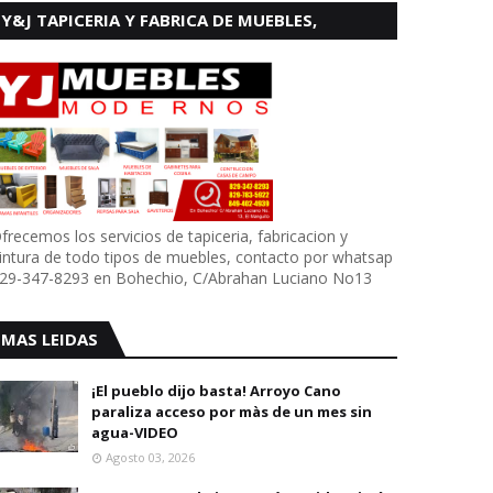
Y&J TAPICERIA Y FABRICA DE MUEBLES,
BOHECHIO
frecemos los servicios de tapiceria, fabricacion y
intura de todo tipos de muebles, contacto por whatsap
29-347-8293 en Bohechio, C/Abrahan Luciano No13
MAS LEIDAS
¡El pueblo dijo basta! Arroyo Cano
paraliza acceso por màs de un mes sin
agua-VIDEO
Agosto 03, 2026