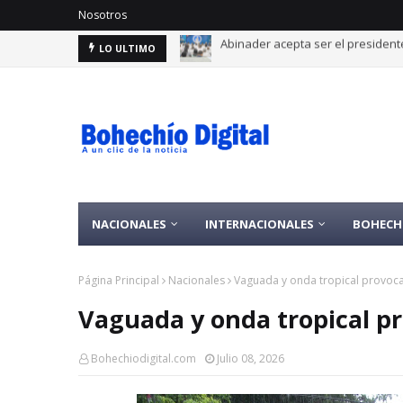
Nosotros
Por lo alto: RD alcanza 30 medal
LO ULTIMO
NACIONALES
INTERNACIONALES
BOHECH
Página Principal
Nacionales
Vaguada y onda tropical provoca
Vaguada y onda tropical p
Bohechiodigital.com
Julio 08, 2026