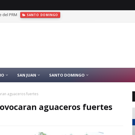
las de oro en JCC Santo Domingo 2026
DEPORTES
IO
SAN JUAN
SANTO DOMINGO
ran aguaceros fuertes
rovocaran aguaceros fuertes