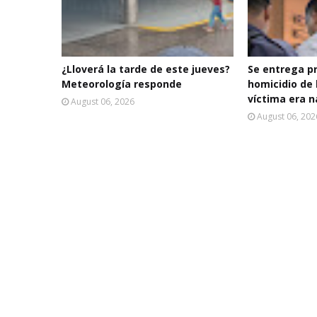
¿Lloverá la tarde de este jueves?
Se entrega p
Meteorología responde
homicidio de 
víctima era n
August 06, 2026
August 06, 202