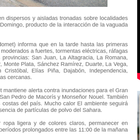
en dispersos y aisladas tronadas sobre localidades
o Domingo, producto de la interacción de la vaguada
domet) informa que en la tarde hasta las primeras
moderados a fuertes, tormentas eléctricas, ráfagas
s provincias: San Juan, La Altagracia, La Romana,
, Monte Plata, Sánchez Ramírez, Duarte, La Vega,
ristóbal, Elías Piña, Dajabón, Independencia,
ras cercanas.
t mantiene alerta contra inundaciones para el Gran
, San Pedro de Macorís y Monseñor Nouel. También
as costas del país. Mucho calor El ambiente seguirá
esencia de partículas de polvo del Sahara.
 ropa ligera y de colores claros, permanecer en
r períodos prolongados entre las 11:00 de la mañana