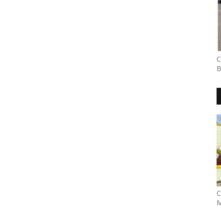
C
B
C
M