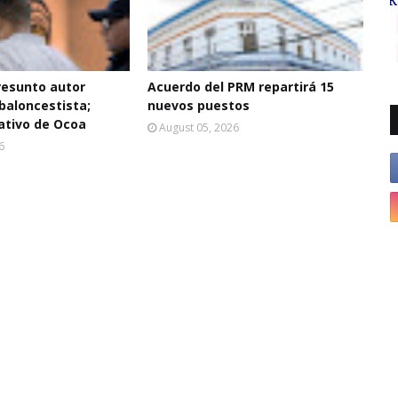
resunto autor
Acuerdo del PRM repartirá 15
baloncestista;
nuevos puestos
ativo de Ocoa
August 05, 2026
6