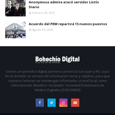
Anonymous admite atacó servidor Listín
Diario
Febrero 28, 2012
Acuerdo del PRM repartirá 15 nuevos puestos
Agosto 05, 2026
Somos un periódico digital, pioneros provincia San Juan y RD, cuyo
fin es brindar un servicio de información veraz y objetiva, para que
nuestros lectores se mantengan informados a nivel local, como
internacional. Miembro--fundador: Sociedad Dominicana de
Medios Digitales (SODOMEDI)