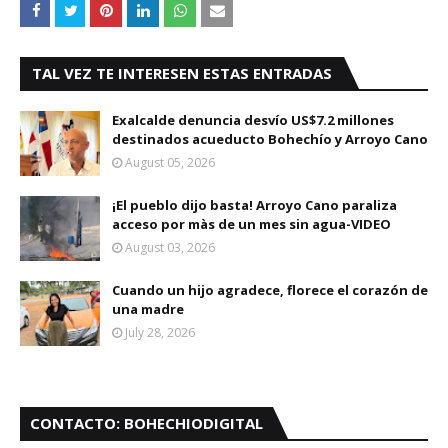
TAL VEZ TE INTERESEN ESTAS ENTRADAS
Exalcalde denuncia desvío US$7.2 millones
destinados acueducto Bohechío y Arroyo Cano
August 05, 2026
¡El pueblo dijo basta! Arroyo Cano paraliza
acceso por màs de un mes sin agua-VIDEO
August 03, 2026
Cuando un hijo agradece, florece el corazón de
una madre
July 28, 2026
CONTACTO: BOHECHIODIGITAL