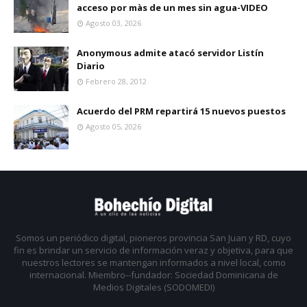
acceso por màs de un mes sin agua-VIDEO
Agosto 03, 2026
Anonymous admite atacó servidor Listín
Diario
Febrero 28, 2012
Acuerdo del PRM repartirá 15 nuevos puestos
Agosto 05, 2026
Somos un periódico digital, pioneros provincia San Juan y RD, cuyo
fin es brindar un servicio de información veraz y objetiva, para que
nuestros lectores se mantengan informados a nivel local, como
internacional. Miembro--fundador: Sociedad Dominicana de
Medios Digitales (SODOMEDI)