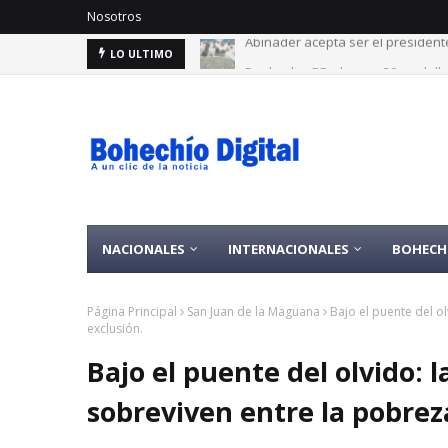
Nosotros
Por lo alto: RD alcanza 30 medal
LO ULTIMO
NACIONALES
INTERNACIONALES
BOHECH
Página Principal
San Juan de la Maguana
Bajo el puente del o
exclusión.
Bajo el puente del olvido: 
sobreviven entre la pobreza