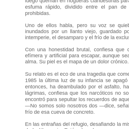
luego queman en hogueras clandestinas para
esfuma rápido, dividido entre el pan de
prohibidas.
Uno de ellos habla, pero su voz se quieb
inundados por un llanto viejo, guardado po
intemperie, el desamparo y el frío de la excl
Con una honestidad brutal, confiesa que 
efímera y artificial para escapar, aunque se
alma. Su piel es el mapa de un dolor crónico
Su relato es el eco de una tragedia que com
1985 la última luz de su infancia se apagó
entonces, ha deambulado por el asfalto, h
lágrimas, confiesa que los narcóticos no so
encontró para sepultar los recuerdos de aque
—No somos solo nosotros dos —dice, señal
frío de esa cueva de concreto.
En las entrañas del refugio, desafiando la mi