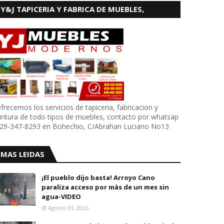
Y&J TAPICERIA Y FABRICA DE MUEBLES,
BOHECHIO
frecemos los servicios de tapiceria, fabricacion y
intura de todo tipos de muebles, contacto por whatsap
29-347-8293 en Bohechio, C/Abrahan Luciano No13
MAS LEIDAS
¡El pueblo dijo basta! Arroyo Cano
paraliza acceso por màs de un mes sin
agua-VIDEO
Agosto 03, 2026