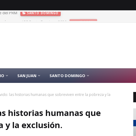
las de oro en JCC Santo Domingo 2026
DEPORTES
IO
SAN JUAN
SANTO DOMINGO
lvido: las historias humanas que sobreviven entre la pobreza y la
las historias humanas que
 y la exclusión.