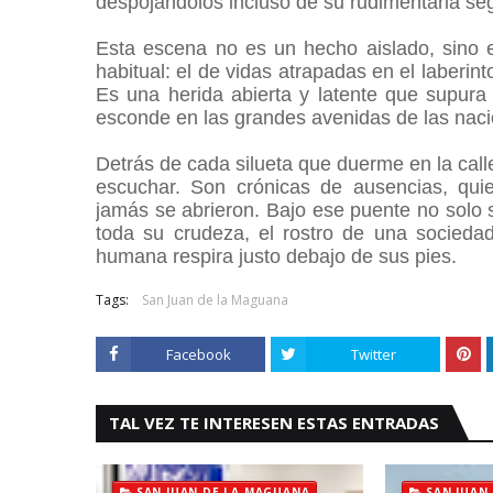
despojándolos incluso de su rudimentaria se
Esta escena no es un hecho aislado, sino 
habitual: el de vidas atrapadas en el laberin
Es una herida abierta y latente que supura
esconde en las grandes avenidas de las naci
Detrás de cada silueta que duerme en la calle
escuchar. Son crónicas de ausencias, qui
jamás se abrieron. Bajo ese puente no solo 
toda su crudeza, el rostro de una socieda
humana respira justo debajo de sus pies.
Tags:
San Juan de la Maguana
Facebook
Twitter
TAL VEZ TE INTERESEN ESTAS ENTRADAS
SAN JUAN DE LA MAGUANA
SAN JUAN