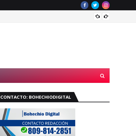
Velará
CONTACTO: BOHECHIODIGITAL