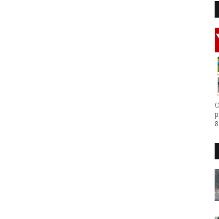
O
p
8