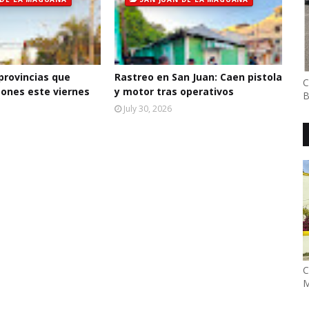
 provincias que
Rastreo en San Juan: Caen pistola
C
ones este viernes
y motor tras operativos
B
July 30, 2026
C
M