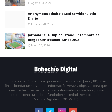
Agosto 03, 2026
Anonymous admite atacó servidor Listín
Diario
Febrero 28, 2012
Jornada “#TuEmpleoEstáAquí” temporales
Juegos Centroamericanos 2026
Mayo 20, 2026
Somos un periódico digital, pioneros provincia San Juan y RD, cuyo
fin es brindar un servicio de información veraz y objetiva, para que
nuestros lectores se mantengan informados a nivel local, como
internacional. Miembro--fundador: Sociedad Dominicana de
Medios Digitales (SODOMEDI)