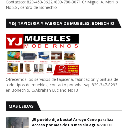
Contactos: 829-453-0622 /809-780-3071 C/ Miguel A. Morillo
No.26 , centro de Bohechío
Y&J TAPICERIA Y FABRICA DE MUEBLES, BOHECHIO
Ofrecemos los servicios de tapiceria, fabricacion y pintura de
todo tipos de muebles, contacto por whatsap 829-347-8293
en Bohechio, C/Abrahan Luciano No13
MAS LEIDAS
¡El pueblo dijo basta! Arroyo Cano paraliza
acceso por màs de un mes sin agua-VIDEO