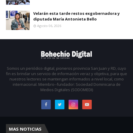
Velarán esta tarde restos exgobernadora y
diputada María Antonieta Bello
Agosto 06, 2026
Somos un periódico digital, pioneros provincia San Juan y RD, cuyo
fin es brindar un servicio de información veraz y objetiva, para que
nuestros lectores se mantengan informados a nivel local, como
internacional. Miembro--fundador: Sociedad Dominicana de
Medios Digitales (SODOMEDI)
MAS NOTICIAS