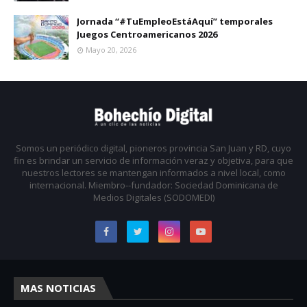
Jornada “#TuEmpleoEstáAquí” temporales
Juegos Centroamericanos 2026
Mayo 20, 2026
Somos un periódico digital, pioneros provincia San Juan y RD, cuyo
fin es brindar un servicio de información veraz y objetiva, para que
nuestros lectores se mantengan informados a nivel local, como
internacional. Miembro--fundador: Sociedad Dominicana de
Medios Digitales (SODOMEDI)
MAS NOTICIAS