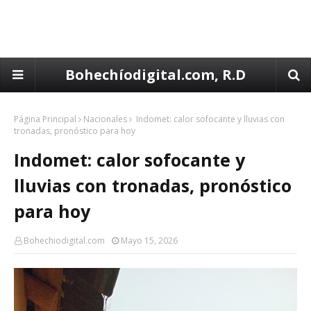
Bohechíodigital.com, R.D
Página Principal
Nacionales
Indomet: calor sofocante y lluvias con
tronadas, pronóstico para hoy
Indomet: calor sofocante y
lluvias con tronadas, pronóstico
para hoy
Bohechiodigital.com
Mayo 15, 2026