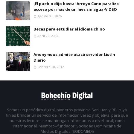
¡El pueblo dijo basta! Arroyo Cano paraliza
acceso por màs de un mes sin agua-VIDEO
Agosto 03, 2026
Becas para estudiar el idioma chino
Abril 22, 2014
Anonymous admite atacó servidor Listín
Diario
Febrero 28, 2012
Somos un periódico digital, pioneros provincia San Juan y RD, cuyo
fin es brindar un servicio de información veraz y objetiva, para que
nuestros lectores se mantengan informados a nivel local, como
internacional. Miembro--fundador: Sociedad Dominicana de
Medios Digitales (SODOMEDI)