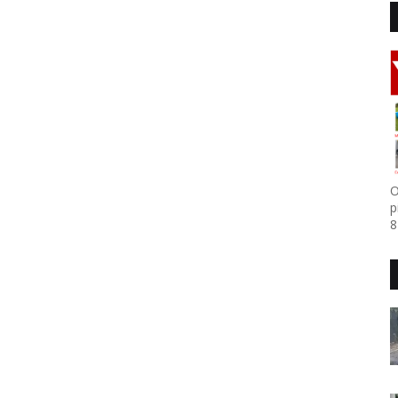
O
p
8