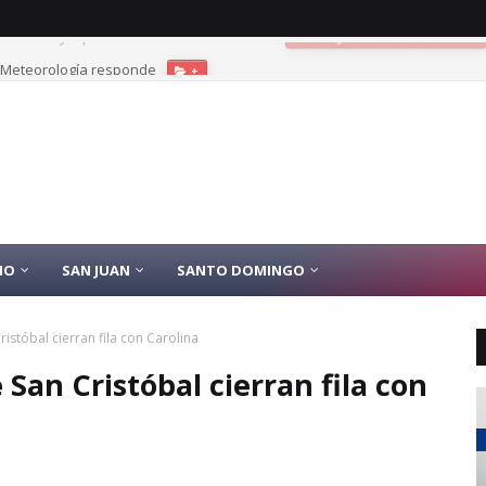
? Meteorología responde
+
IO
SAN JUAN
SANTO DOMINGO
istóbal cierran fila con Carolina
San Cristóbal cierran fila con