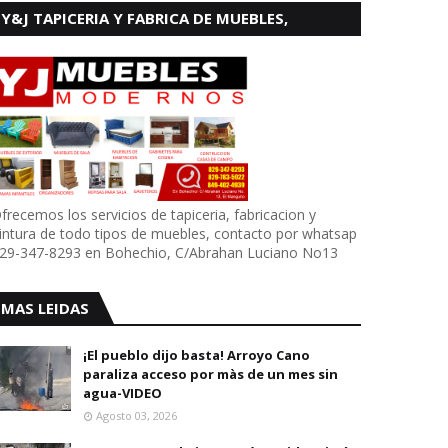
Y&J TAPICERIA Y FABRICA DE MUEBLES,
BOHECHIO
frecemos los servicios de tapiceria, fabricacion y
intura de todo tipos de muebles, contacto por whatsap
29-347-8293 en Bohechio, C/Abrahan Luciano No13
MAS LEIDAS
¡El pueblo dijo basta! Arroyo Cano
paraliza acceso por màs de un mes sin
agua-VIDEO
Agosto 03, 2026