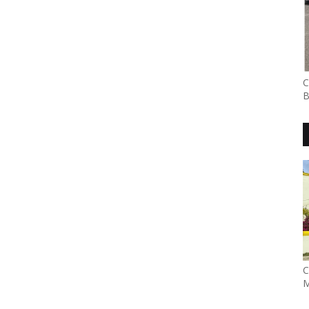
C
B
C
M