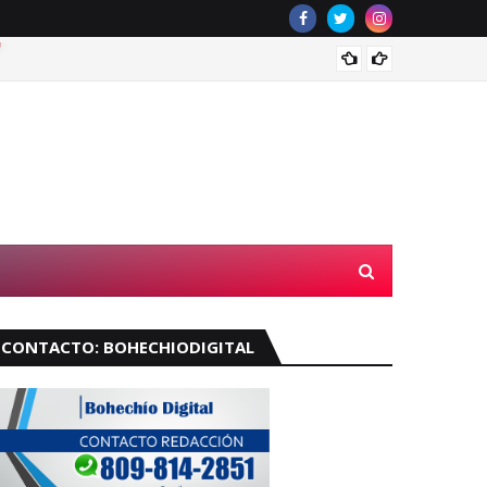
Muere 
CONTACTO: BOHECHIODIGITAL