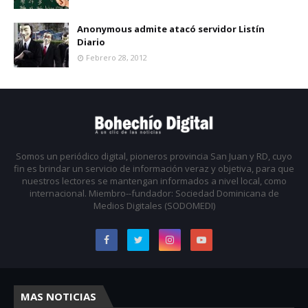
Anonymous admite atacó servidor Listín
Diario
Febrero 28, 2012
Somos un periódico digital, pioneros provincia San Juan y RD, cuyo
fin es brindar un servicio de información veraz y objetiva, para que
nuestros lectores se mantengan informados a nivel local, como
internacional. Miembro--fundador: Sociedad Dominicana de
Medios Digitales (SODOMEDI)
MAS NOTICIAS