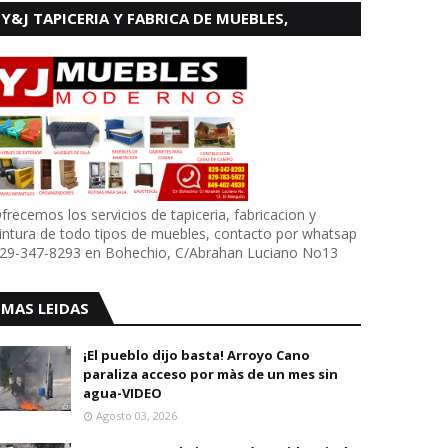
Y&J TAPICERIA Y FABRICA DE MUEBLES,
BOHECHIO
frecemos los servicios de tapiceria, fabricacion y
intura de todo tipos de muebles, contacto por whatsap
29-347-8293 en Bohechio, C/Abrahan Luciano No13
MAS LEIDAS
¡El pueblo dijo basta! Arroyo Cano
paraliza acceso por màs de un mes sin
agua-VIDEO
Agosto 03, 2026