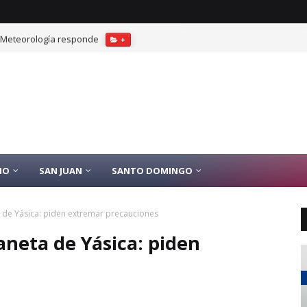
? Meteorología responde
+
IO
SAN JUAN
SANTO DOMINGO
 de Yásica: piden extremar precauciones
aneta de Yásica: piden