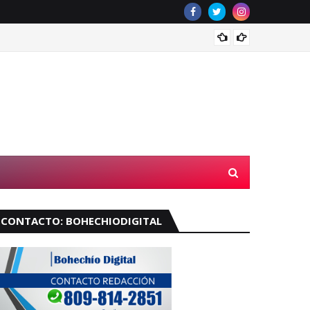
Muere 
CONTACTO: BOHECHIODIGITAL