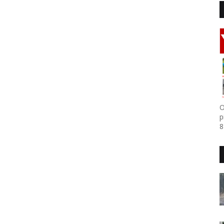
O
p
8