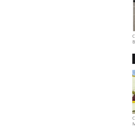
C
B
C
M