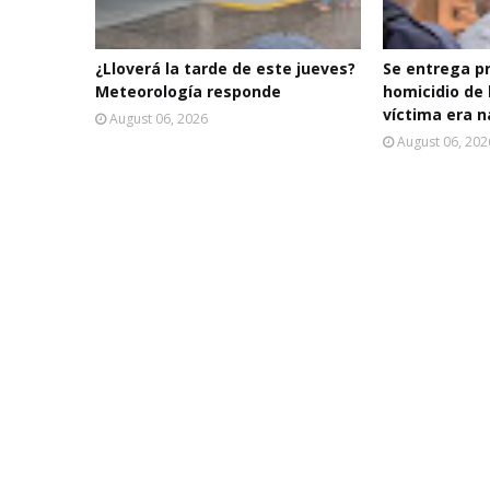
¿Lloverá la tarde de este jueves?
Se entrega p
Meteorología responde
homicidio de 
víctima era n
August 06, 2026
August 06, 202