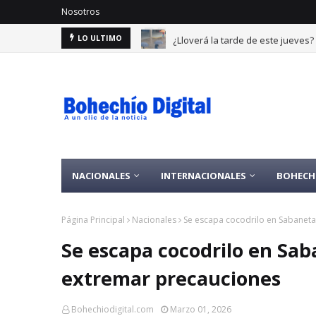
Nosotros
¿Lloverá la tarde de este jueves
LO ULTIMO
NACIONALES
INTERNACIONALES
BOHECH
Página Principal
Nacionales
Se escapa cocodrilo en Sabaneta
Se escapa cocodrilo en Sab
extremar precauciones
Bohechiodigital.com
Marzo 01, 2026