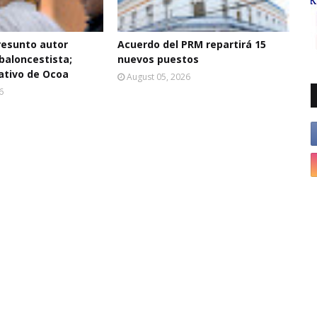
resunto autor
Acuerdo del PRM repartirá 15
baloncestista;
nuevos puestos
ativo de Ocoa
August 05, 2026
6