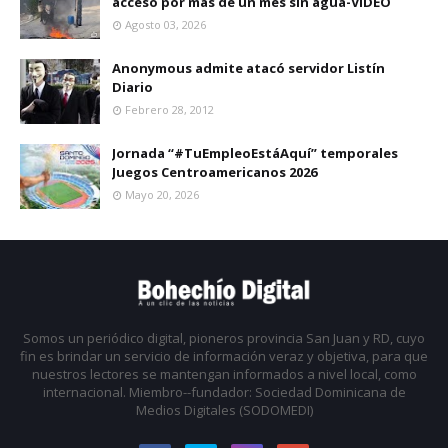
acceso por màs de un mes sin agua-VIDEO
Agosto 03, 2026
Anonymous admite atacó servidor Listín
Diario
Febrero 28, 2012
Jornada “#TuEmpleoEstáAquí” temporales
Juegos Centroamericanos 2026
Mayo 20, 2026
Somos un periódico digital, pioneros provincia San Juan y RD, cuyo
fin es brindar un servicio de información veraz y objetiva, para que
nuestros lectores se mantengan informados a nivel local, como
internacional. Miembro--fundador: Sociedad Dominicana de
Medios Digitales (SODOMEDI)