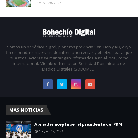
Mayo 20, 2026
Somos un periódico digital, pioneros provincia San Juan y RD, cuyo
fin es brindar un servicio de información veraz y objetiva, para que
nuestros lectores se mantengan informados a nivel local, como
internacional. Miembro--fundador: Sociedad Dominicana de
Medios Digitales (SODOMEDI)
MAS NOTICIAS
Abinader acepta ser el presidente del PRM
August 07, 2026