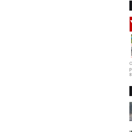
O
p
8