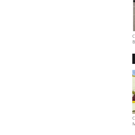
C
B
C
M