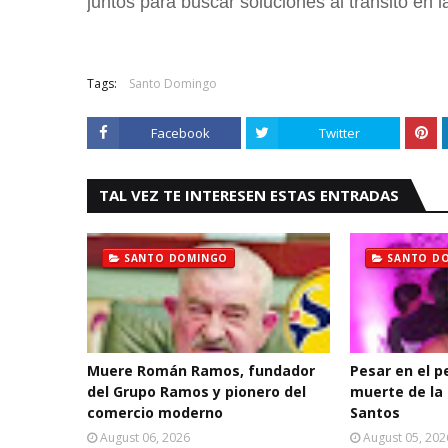
juntos para buscar soluciones al tránsito en
Tags:
Santo Domingo
Facebook
Twitter
TAL VEZ TE INTERESEN ESTAS ENTRADAS
SANTO DOMINGO
SANTO D
Muere Román Ramos, fundador
Pesar en el p
del Grupo Ramos y pionero del
muerte de la 
comercio moderno
Santos
August 06, 2026
August 05, 202