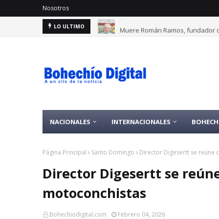
Nosotros
Muere Román Ramos, fundador d
LO ULTIMO
NACIONALES
INTERNACIONALES
BOHECH
Página Principal
Santo Domingo
Director Digesertt se reúne
Director Digesertt se reún
motoconchistas
Bohechiodigital.com
Febrero 04, 2026