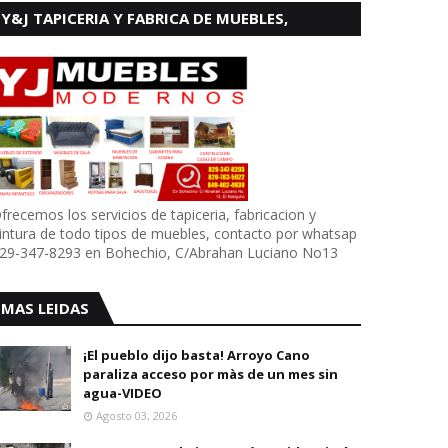
Y&J TAPICERIA Y FABRICA DE MUEBLES,
BOHECHIO
frecemos los servicios de tapiceria, fabricacion y
intura de todo tipos de muebles, contacto por whatsap
29-347-8293 en Bohechio, C/Abrahan Luciano No13
MAS LEIDAS
¡El pueblo dijo basta! Arroyo Cano
paraliza acceso por màs de un mes sin
agua-VIDEO
Agosto 03, 2026