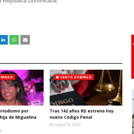
 la República Dominicana.
OMINGO
SANTO DOMINGO
eriodismo por
Tras 142 años RD estrena hoy
hija de Miguelina
nuevo Código Penal
August 03, 2026
6