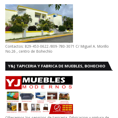
Contactos: 829-453-0622 /809-780-3071 C/ Miguel A. Morillo
No.26 , centro de Bohechío
Y&J TAPICERIA Y FABRICA DE MUEBLES, BOHECHIO
Ofrecemos los servicios de tapiceria, fabricacion y pintura de