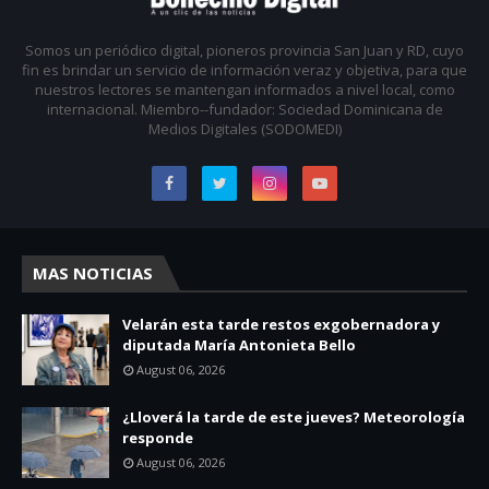
Somos un periódico digital, pioneros provincia San Juan y RD, cuyo
fin es brindar un servicio de información veraz y objetiva, para que
nuestros lectores se mantengan informados a nivel local, como
internacional. Miembro--fundador: Sociedad Dominicana de
Medios Digitales (SODOMEDI)
MAS NOTICIAS
Velarán esta tarde restos exgobernadora y
diputada María Antonieta Bello
August 06, 2026
¿Lloverá la tarde de este jueves? Meteorología
responde
August 06, 2026