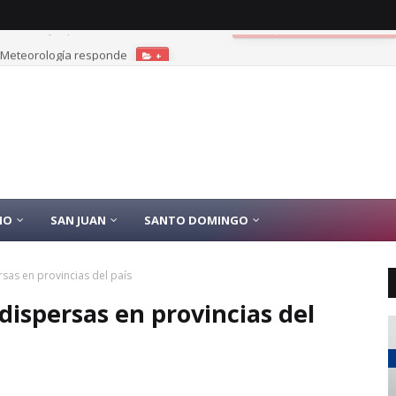
? Meteorología responde
+
IO
SAN JUAN
SANTO DOMINGO
sas en provincias del país
dispersas en provincias del