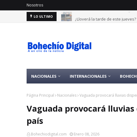
Nosotros
¿Lloverá la tarde de este jueves
LO ULTIMO
NACIONALES
INTERNACIONALES
BOHECH
Página Principal
Nacionales
Vaguada provocará lluvias disper
Vaguada provocará lluvias 
país
Bohechiodigital.com
Enero 08, 2026