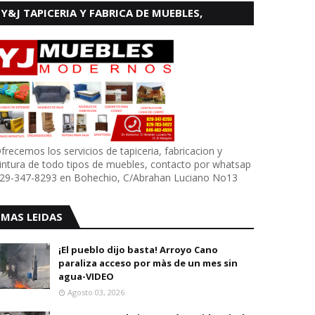
Y&J TAPICERIA Y FABRICA DE MUEBLES,
BOHECHIO
frecemos los servicios de tapiceria, fabricacion y
intura de todo tipos de muebles, contacto por whatsap
29-347-8293 en Bohechio, C/Abrahan Luciano No13
MAS LEIDAS
¡El pueblo dijo basta! Arroyo Cano
paraliza acceso por màs de un mes sin
agua-VIDEO
Agosto 03, 2026