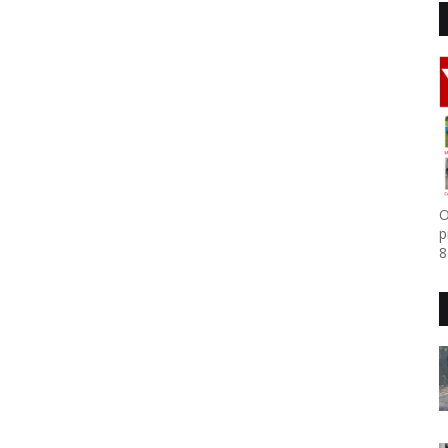
O
p
8