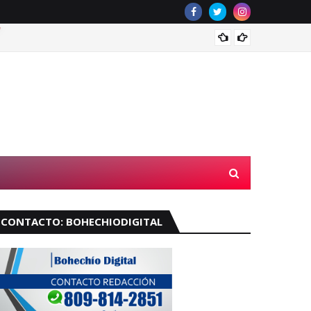
Muere 
CONTACTO: BOHECHIODIGITAL