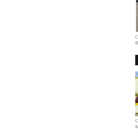
C
B
C
M