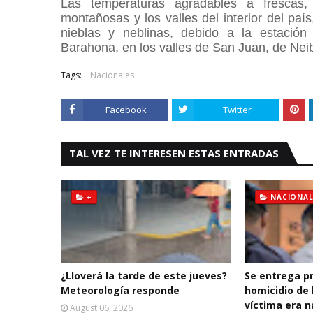
Las temperaturas agradables a frescas
montañosas y los valles del interior del pa
nieblas y neblinas, debido a la estación
Barahona, en los valles de San Juan, de Neib
Tags:
Nacionales
Facebook
Twitter
TAL VEZ TE INTERESEN ESTAS ENTRADAS
+
NACIONAL
¿Lloverá la tarde de este jueves?
Se entrega p
Meteorología responde
homicidio de 
víctima era n
August 06, 2026