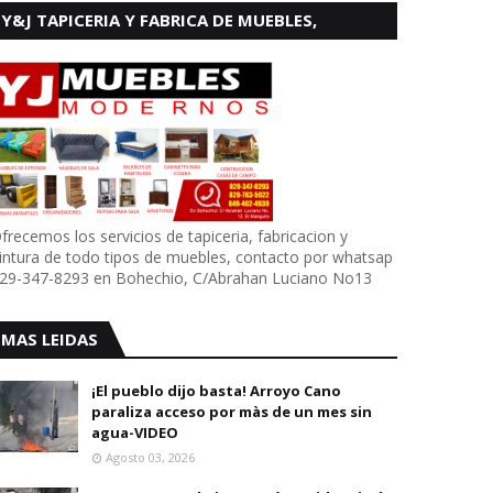
Y&J TAPICERIA Y FABRICA DE MUEBLES,
BOHECHIO
frecemos los servicios de tapiceria, fabricacion y
intura de todo tipos de muebles, contacto por whatsap
29-347-8293 en Bohechio, C/Abrahan Luciano No13
MAS LEIDAS
¡El pueblo dijo basta! Arroyo Cano
paraliza acceso por màs de un mes sin
agua-VIDEO
Agosto 03, 2026