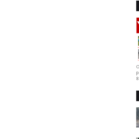
O
p
8