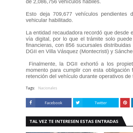
de 2,086,756 vehículos hábiles.
Esto deja 709,677 vehículos pendientes 
vehicular habilitado.
La entidad recaudadora recordó que desde el
vía digital, por lo que el trámite solo pue
financieras, con 856 sucursales distribuidas 
DGII en Villa Vásquez (Montecristi) y Sánc
Finalmente, la DGII exhortó a los propiet
momento para cumplir con esta obligación fis
retención del vehículo durante operativos de t
Tags:
Nacionales
Facebook
Twitter
TAL VEZ TE INTERESEN ESTAS ENTRADAS