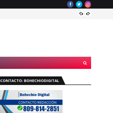
Velará
CONTACTO: BOHECHIODIGITAL