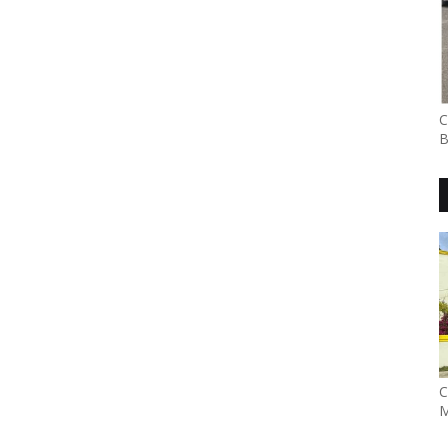
C
B
C
M