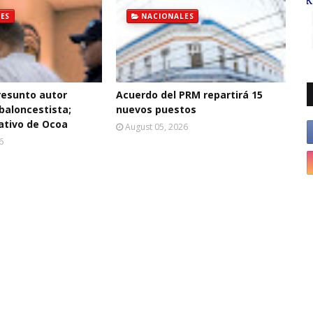
ES
NACIONALES
resunto autor
Acuerdo del PRM repartirá 15
baloncestista;
nuevos puestos
ativo de Ocoa
August 05, 2026
6