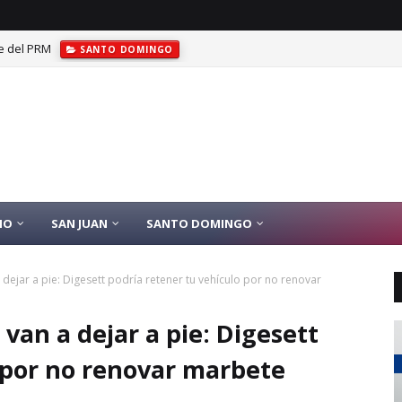
las de oro en JCC Santo Domingo 2026
DEPORTES
IO
SAN JUAN
SANTO DOMINGO
a dejar a pie: Digesett podría retener tu vehículo por no renovar
 van a dejar a pie: Digesett
 por no renovar marbete