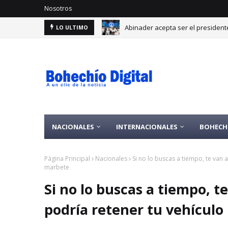
Nosotros
Por lo alto: RD alcanza 30 medal
LO ULTIMO
NACIONALES
INTERNACIONALES
BOHECH
Página Principal
Nacionales
Si no lo buscas a tiempo, te van 
marbete
Si no lo buscas a tiempo, te
podría retener tu vehículo