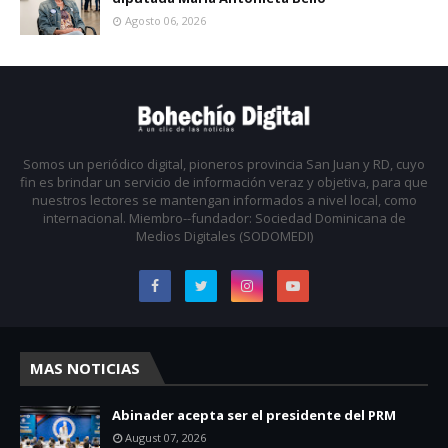
Agosto 06, 2026
Somos un periódico digital, pioneros provincia San Juan y RD, cuyo
fin es brindar un servicio de información veraz y objetiva, para que
nuestros lectores se mantengan informados a nivel local, como
internacional. Miembro--fundador: Sociedad Dominicana de
Medios Digitales (SODOMEDI)
MAS NOTICIAS
Abinader acepta ser el presidente del PRM
August 07, 2026