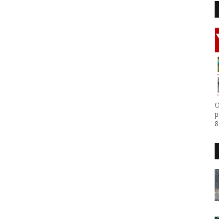
O
p
8