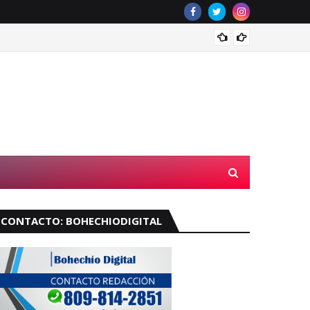
Velará
CONTACTO: BOHECHIODIGITAL