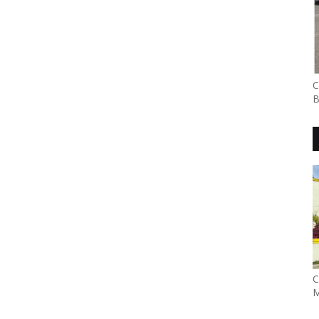
C
B
C
M