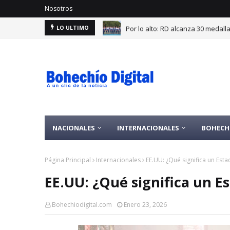
Nosotros
Por lo alto: RD alcanza 30 medal
LO ULTIMO
NACIONALES
INTERNACIONALES
BOHECH
Página Principal
Internacionales
EE.UU: ¿Qué significa un Est
EE.UU: ¿Qué significa un 
Bohechiodigital.com
Enero 23, 2026