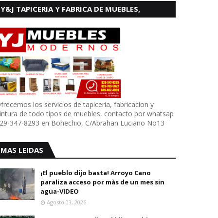
Y&J TAPICERIA Y FABRICA DE MUEBLES,
BOHECHIO
frecemos los servicios de tapiceria, fabricacion y
intura de todo tipos de muebles, contacto por whatsap
29-347-8293 en Bohechio, C/Abrahan Luciano No13
MAS LEIDAS
¡El pueblo dijo basta! Arroyo Cano
paraliza acceso por màs de un mes sin
agua-VIDEO
Agosto 03, 2026