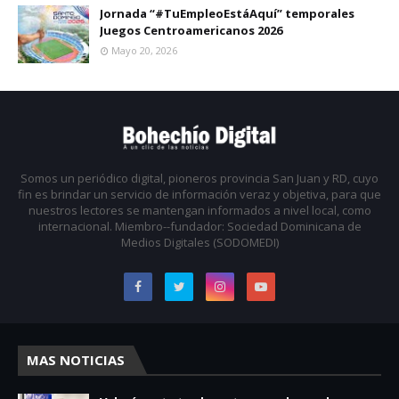
Jornada “#TuEmpleoEstáAquí” temporales
Juegos Centroamericanos 2026
Mayo 20, 2026
Somos un periódico digital, pioneros provincia San Juan y RD, cuyo
fin es brindar un servicio de información veraz y objetiva, para que
nuestros lectores se mantengan informados a nivel local, como
internacional. Miembro--fundador: Sociedad Dominicana de
Medios Digitales (SODOMEDI)
MAS NOTICIAS