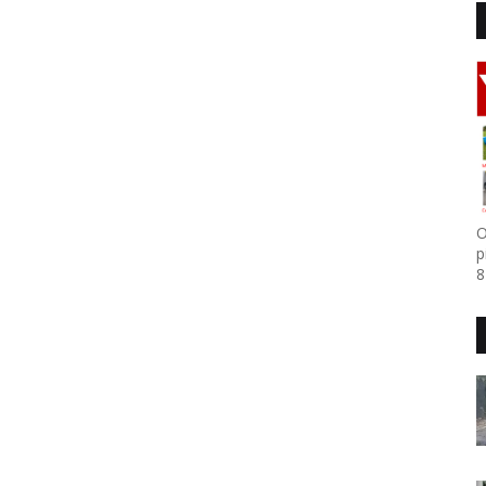
O
p
8