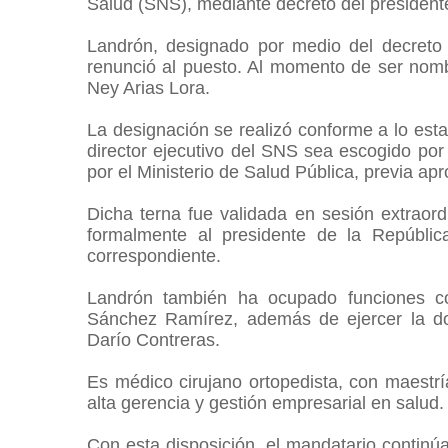
Salud (SNS), mediante decreto del president
Landrón, designado por medio del decreto 
renunció al puesto. Al momento de ser nom
Ney Arias Lora.
La designación se realizó conforme a lo est
director ejecutivo del SNS sea escogido por 
por el Ministerio de Salud Pública, previa a
Dicha terna fue validada en sesión extraord
formalmente al presidente de la República
correspondiente.
Landrón también ha ocupado funciones com
Sánchez Ramírez, además de ejercer la doc
Darío Contreras.
Es médico cirujano ortopedista, con maestr
alta gerencia y gestión empresarial en salud
Con esta disposición, el mandatario continú