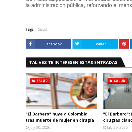
la administración pública, reforzando el mens
Tags:
Salud
Facebook
Twitter
TAL VEZ TE INTERESEN ESTAS ENTRADAS
SALUD
SALUD
"El Barbero" huye a Colombia
"El Barbero":
tras muerte de mujer en cirugía
cirugías clan
July 30, 2026
July 29, 2026