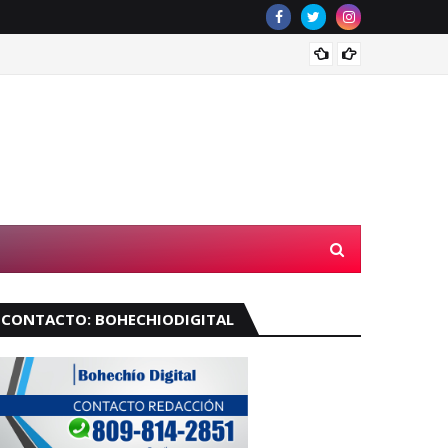
Muere 
CONTACTO: BOHECHIODIGITAL