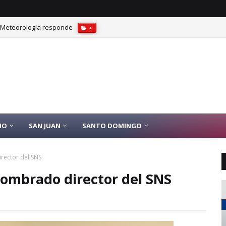
? Meteorología responde
+
IO
SAN JUAN
SANTO DOMINGO
rector del SNS
nombrado director del SNS