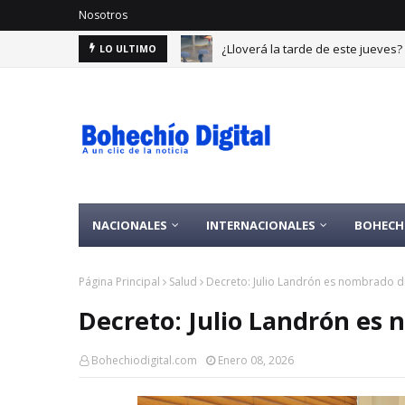
Nosotros
¿Lloverá la tarde de este jueves
LO ULTIMO
NACIONALES
INTERNACIONALES
BOHECH
Página Principal
Salud
Decreto: Julio Landrón es nombrado di
Decreto: Julio Landrón es 
Bohechiodigital.com
Enero 08, 2026