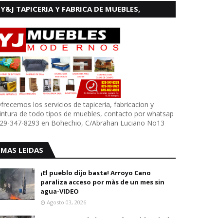
Y&J TAPICERIA Y FABRICA DE MUEBLES,
BOHECHIO
frecemos los servicios de tapiceria, fabricacion y
intura de todo tipos de muebles, contacto por whatsap
29-347-8293 en Bohechio, C/Abrahan Luciano No13
MAS LEIDAS
¡El pueblo dijo basta! Arroyo Cano
paraliza acceso por màs de un mes sin
agua-VIDEO
Agosto 03, 2026