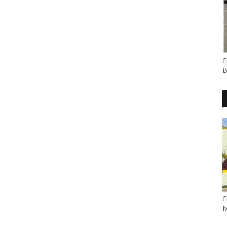
C
B
C
M