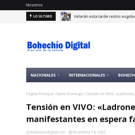
Nosotros
Velarán esta tarde restos exgobe
LO ULTIMO
NACIONALES
INTERNACIONALES
BOHECH
Página Principal
Santo Domingo
Tensión en VIVO: «Ladrones,
Tensión en VIVO: «Ladrones
manifestantes en espera f
Bohechiodigital.com
Diciembre 14, 2025