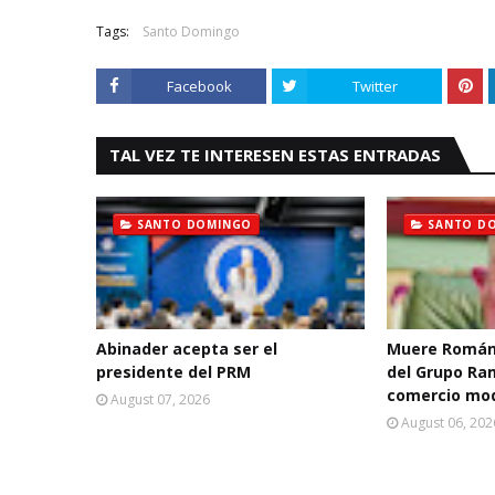
Tags:
Santo Domingo
Facebook
Twitter
TAL VEZ TE INTERESEN ESTAS ENTRADAS
SANTO DOMINGO
SANTO D
Abinader acepta ser el
Muere Román
presidente del PRM
del Grupo Ra
comercio mo
August 07, 2026
August 06, 202