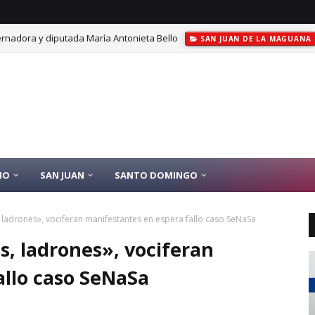
rnadora y diputada María Antonieta Bello
SAN JUAN DE LA MAGUANA
IO
SAN JUAN
SANTO DOMINGO
 ladrones», vociferan manifestantes en espera fallo caso SeNaSa
, ladrones», vociferan
allo caso SeNaSa