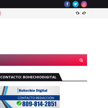
¿Llove
CONTACTO: BOHECHIODIGITAL