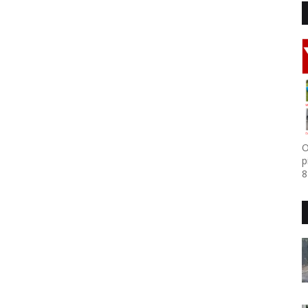
O
p
8