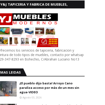
Y&J TAPICERIA Y FABRICA DE MUEBLES,
BOHECHIO
frecemos los servicios de tapiceria, fabricacion y
intura de todo tipos de muebles, contacto por whatsap
29-347-8293 en Bohechio, C/Abrahan Luciano No13
MAS LEIDAS
¡El pueblo dijo basta! Arroyo Cano
paraliza acceso por màs de un mes sin
agua-VIDEO
Agosto 03, 2026