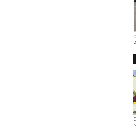
C
B
C
M