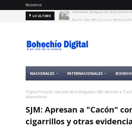
Nosotros
Por lo alto: RD alcanza 30 medal
LO ULTIMO
NACIONALES
INTERNACIONALES
BOHECH
Página Principal
San Juan de la Maguana
SJM: Apresan a "Cacó
allanamiento
SJM: Apresan a "Cacón" con
cigarrillos y otras evidenc