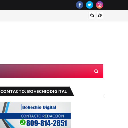
Velará
CONTACTO: BOHECHIODIGITAL