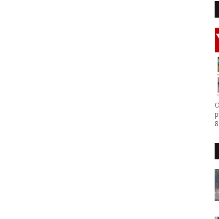
O
p
8