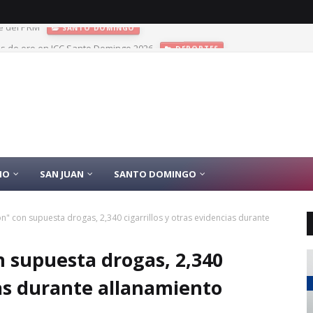
las de oro en JCC Santo Domingo 2026
DEPORTES
IO
SAN JUAN
SANTO DOMINGO
n" con supuesta drogas, 2,340 cigarrillos y otras evidencias durante
 supuesta drogas, 2,340
ias durante allanamiento