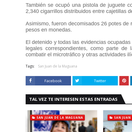
También se ocupó una pistola de juguete co
2,340 cigarrillos distribuidos entre cajetillas
Asimismo, fueron decomisados 26 potes de r
pesos en monedas.
El detenido y todas las evidencias ocupadas f
legales correspondientes, como parte de 
combatir el microtráfico y otras actividades i
Tags:
San Juan de la Maguana
Facebook
Twitter
TAL VEZ TE INTERESEN ESTAS ENTRADAS
SAN JUAN DE LA MAGUANA
SAN JUAN