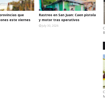
 provincias que
Rastreo en San Juan: Caen pistola
ones este viernes
y motor tras operativos
July 30, 2026
C
B
C
M