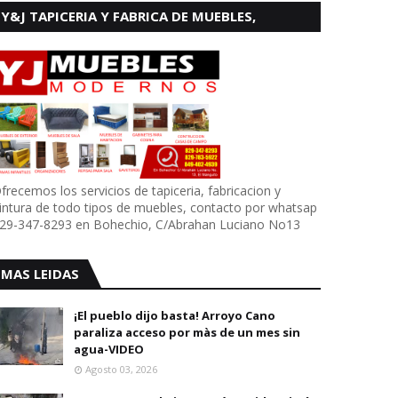
Y&J TAPICERIA Y FABRICA DE MUEBLES,
BOHECHIO
frecemos los servicios de tapiceria, fabricacion y
intura de todo tipos de muebles, contacto por whatsap
29-347-8293 en Bohechio, C/Abrahan Luciano No13
MAS LEIDAS
¡El pueblo dijo basta! Arroyo Cano
paraliza acceso por màs de un mes sin
agua-VIDEO
Agosto 03, 2026