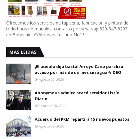
Ofrecemos los servicios de tapiceria, fabricacion y pintura de
todo tipos de muebles, contacto por whatsap 829-347-8293
en Bohechio, C/Abrahan Luciano No13
MAS LEIDAS
¡El pueblo dijo basta! Arroyo Cano paraliza
acceso por màs de un mes sin agua-VIDEO
Agosto 03, 2026
Anonymous admite atacó servidor Listín
Diario
Febrero 28, 2012
Acuerdo del PRM repartirá 15 nuevos puestos
Agosto 05, 2026