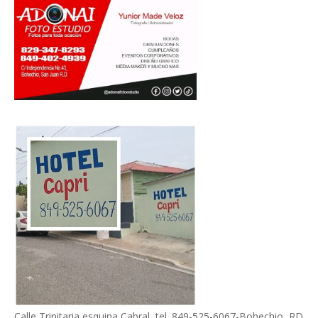
Calle Trinitaria esquina Cabral, tel. 849-525-6067-Bohechio, RD