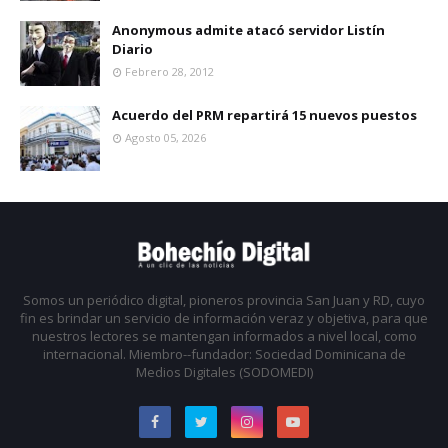
Anonymous admite atacó servidor Listín
Diario
Febrero 28, 2012
Acuerdo del PRM repartirá 15 nuevos puestos
Agosto 05, 2026
Somos un periódico digital, pioneros provincia San Juan y RD, cuyo
fin es brindar un servicio de información veraz y objetiva, para que
nuestros lectores se mantengan informados a nivel local, como
internacional. Miembro--fundador: Sociedad Dominicana de
Medios Digitales (SODOMEDI)