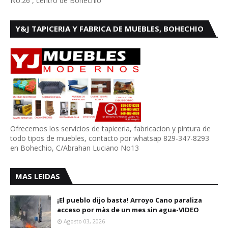
No.26 , centro de Bohechío
Y&J TAPICERIA Y FABRICA DE MUEBLES, BOHECHIO
Ofrecemos los servicios de tapiceria, fabricacion y pintura de
todo tipos de muebles, contacto por whatsap 829-347-8293
en Bohechio, C/Abrahan Luciano No13
MAS LEIDAS
¡El pueblo dijo basta! Arroyo Cano paraliza
acceso por màs de un mes sin agua-VIDEO
Agosto 03, 2026