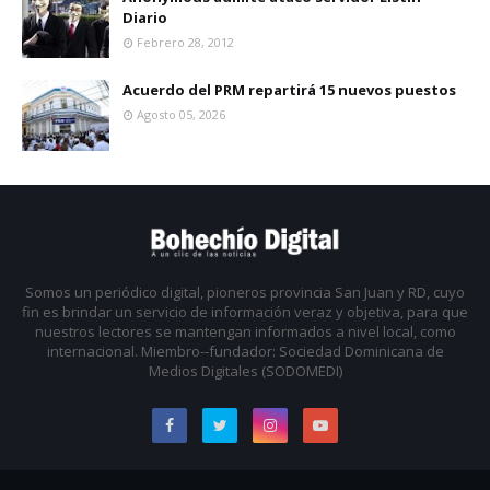
Diario
Febrero 28, 2012
Acuerdo del PRM repartirá 15 nuevos puestos
Agosto 05, 2026
Somos un periódico digital, pioneros provincia San Juan y RD, cuyo
fin es brindar un servicio de información veraz y objetiva, para que
nuestros lectores se mantengan informados a nivel local, como
internacional. Miembro--fundador: Sociedad Dominicana de
Medios Digitales (SODOMEDI)