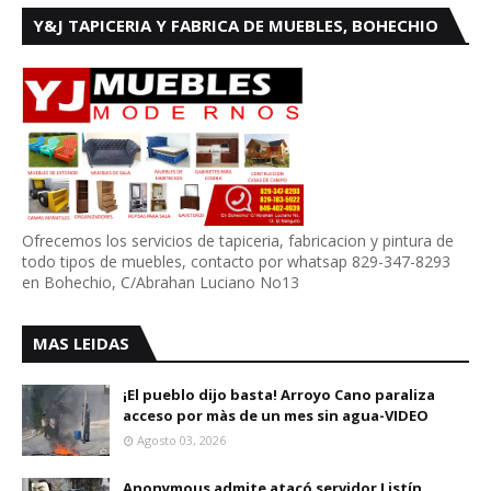
Y&J TAPICERIA Y FABRICA DE MUEBLES, BOHECHIO
Ofrecemos los servicios de tapiceria, fabricacion y pintura de
todo tipos de muebles, contacto por whatsap 829-347-8293
en Bohechio, C/Abrahan Luciano No13
MAS LEIDAS
¡El pueblo dijo basta! Arroyo Cano paraliza
acceso por màs de un mes sin agua-VIDEO
Agosto 03, 2026
Anonymous admite atacó servidor Listín